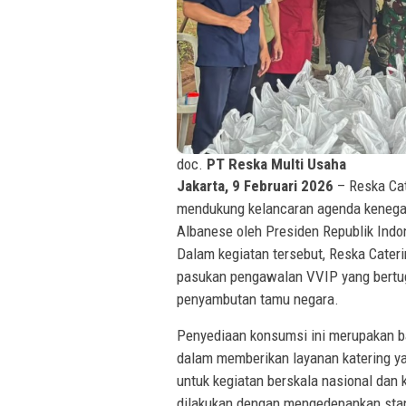
doc.
PT Reska Multi Usaha
Jakarta, 9 Februari 2026
– Reska Cate
mendukung kelancaran agenda kenega
Albanese oleh Presiden Republik Indo
Dalam kegiatan tersebut, Reska Cater
pasukan pengawalan VVIP yang bertu
penyambutan tamu negara.
Penyediaan konsumsi ini merupakan ba
dalam memberikan layanan katering yan
untuk kegiatan berskala nasional dan 
dilakukan dengan mengedepankan stan