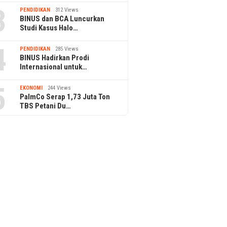
3
PENDIDIKAN
312 Views
BINUS dan BCA Luncurkan
Studi Kasus Halo…
4
PENDIDIKAN
285 Views
BINUS Hadirkan Prodi
Internasional untuk…
5
EKONOMI
244 Views
PalmCo Serap 1,73 Juta Ton
TBS Petani Du…