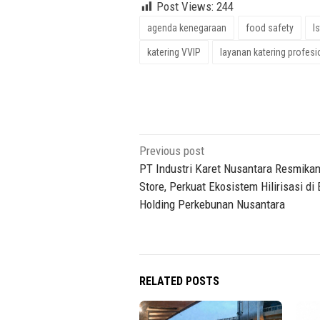
Post Views:
244
agenda kenegaraan
food safety
I
katering VVIP
layanan katering profesi
Post
Previous post
navigation
PT Industri Karet Nusantara Resmika
Store, Perkuat Ekosistem Hilirisasi d
Holding Perkebunan Nusantara
RELATED POSTS