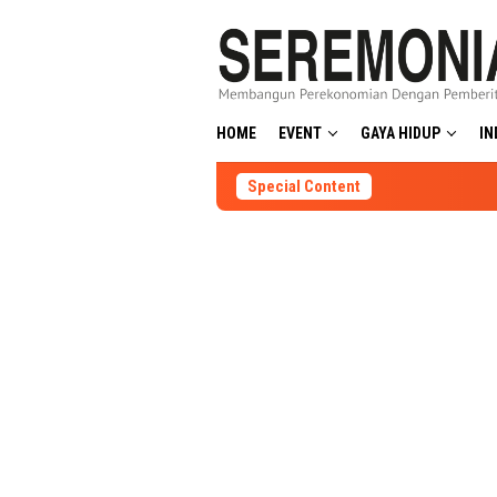
Skip
to
content
HOME
EVENT
GAYA HIDUP
IN
Special Content