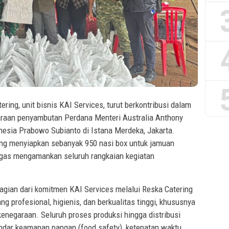
ring, unit bisnis KAI Services, turut berkontribusi dalam
raan penyambutan Perdana Menteri Australia Anthony
nesia Prabowo Subianto di Istana Merdeka, Jakarta.
ing menyiapkan sebanyak 950 nasi box untuk jamuan
gas mengamankan seluruh rangkaian kegiatan
gian dari komitmen KAI Services melalui Reska Catering
g profesional, higienis, dan berkualitas tinggi, khususnya
kenegaraan. Seluruh proses produksi hingga distribusi
dar keamanan pangan (food safety), ketepatan waktu,