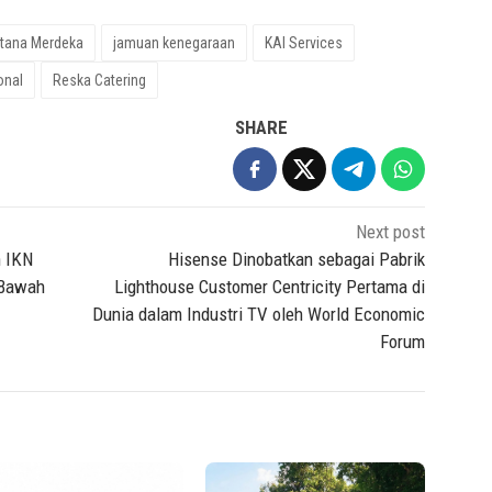
stana Merdeka
jamuan kenegaraan
KAI Services
onal
Reska Catering
SHARE
Next post
n IKN
Hisense Dinobatkan sebagai Pabrik
i Bawah
Lighthouse Customer Centricity Pertama di
Dunia dalam Industri TV oleh World Economic
Forum