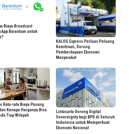
a Biaya Broadcast
sApp Barantum untuk
s?
KALOG Express Perluas Peluang
Kemitraan, Dorong
Pemberdayaan Ekonomi
Masyarakat
i Rata-rata Biaya Pasang
dan Kenapa Harganya Bisa
Lintasarta Dorong Digital
da Tiap Wilayah
Sovereignty bagi BPD di Seluruh
Indonesia untuk Memperkuat
Ekonomi Nasional