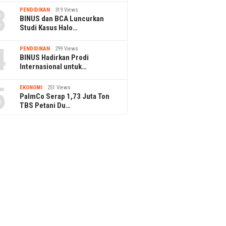
3
PENDIDIKAN
319 Views
BINUS dan BCA Luncurkan
Studi Kasus Halo…
4
PENDIDIKAN
299 Views
BINUS Hadirkan Prodi
Internasional untuk…
5
EKONOMI
251 Views
PalmCo Serap 1,73 Juta Ton
TBS Petani Du…