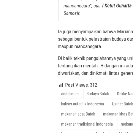
mancanegara”, ujar
I Ketut Gunarta
Samosir.
Ia juga menyampaikan bahwa Marianna
sebagai bentuk pelestraian budaya d
maupun mancanegara.
Di balik teknik pengolahannya yang un
tentang ikan mentah. Hidangan ini ada
diwariskan, dan dinikmati lintas gener
Post Views:
312
andaliman
Budaya Batak
Dekke Na
kuliner autentik Indonesia
kuliner Batak
makanan adat Batak
makanan khas Ba
makanan tradisional Indonesia
makana