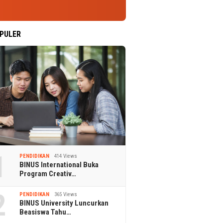
PULER
1
PENDIDIKAN
414 Views
BINUS International Buka
Program Creativ…
2
PENDIDIKAN
365 Views
BINUS University Luncurkan
Beasiswa Tahu…