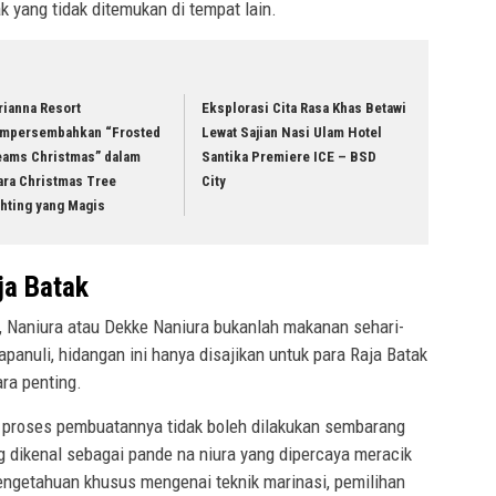
 yang tidak ditemukan di tempat lain.
rianna Resort
Eksplorasi Cita Rasa Khas Betawi
mpersembahkan “Frosted
Lewat Sajian Nasi Ulam Hotel
eams Christmas” dalam
Santika Premiere ICE – BSD
ara Christmas Tree
City
hting yang Magis
ja Batak
 Naniura atau Dekke Naniura bukanlah makanan sehari-
panuli, hidangan ini hanya disajikan untuk para Raja Batak
ra penting.
, proses pembuatannya tidak boleh dilakukan sembarang
g dikenal sebagai pande na niura yang dipercaya meracik
engetahuan khusus mengenai teknik marinasi, pemilihan