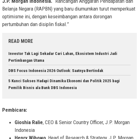
J.P. Morgan Indonesia.
“Rancangan Anggaran Pendapatan dan
Belanja Negara (RAPBN) yang baru diumumkan turut memperkuat
optimisme ini, dengan keseimbangan antara dorongan
pertumbuhan dan disiplin fiskal.”
READ MORE
Investor Tak Lagi Sekadar Cari Lahan, Ekosistem Industri Jadi
Pertimbangan Utama
DBS Focus Indonesia 2026 Outlook: Saatnya Bertindak
5 Kunci Sukses Hadapi Dinamika Ekonomi dan Politik 2025 bagi
Pemilik Bisnis ala Bank DBS Indonesia
Pembicara:
Gioshia Ralie
, CEO & Senior Country Officer, J.P. Morgan
Indonesia
Henry Wibowo
, Head of Research & Strategy, J.P. Morgan