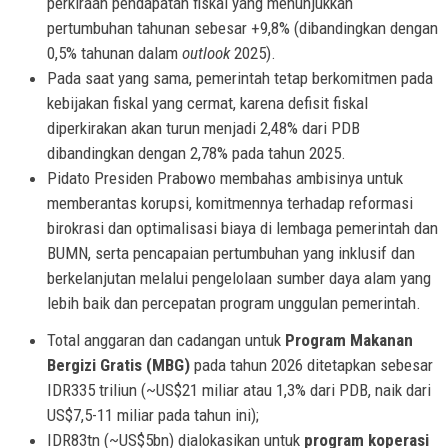
perkiraan pendapatan fiskal yang menunjukkan
pertumbuhan tahunan sebesar +9,8% (dibandingkan dengan
0,5% tahunan dalam
outlook
2025).
Pada saat yang sama, pemerintah tetap berkomitmen pada
kebijakan fiskal yang cermat, karena defisit fiskal
diperkirakan akan turun menjadi 2,48% dari PDB
dibandingkan dengan 2,78% pada tahun 2025.
Pidato Presiden Prabowo membahas ambisinya untuk
memberantas korupsi, komitmennya terhadap reformasi
birokrasi dan optimalisasi biaya di lembaga pemerintah dan
BUMN, serta pencapaian pertumbuhan yang inklusif dan
berkelanjutan melalui pengelolaan sumber daya alam yang
lebih baik dan percepatan program unggulan pemerintah.
Total anggaran dan cadangan untuk
Program Makanan
Bergizi Gratis (MBG)
pada tahun 2026 ditetapkan sebesar
IDR335 triliun (~US$21 miliar atau 1,3% dari PDB, naik dari
US$7,5-11 miliar pada tahun ini);
IDR83tn (~US$5bn) dialokasikan untuk
program koperasi