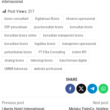
internasional.
Post Views:
217
bisnis consultant
Digitalisasi Bisnis
efisiensi operasional
ERP perusahaan
jasa konsultan bisnis
konsultan bisnis
konsultan bisnis online
konsultan manajemen bisnis
konsultasi bisnis
legalitas bisnis
manajemen operasional
pertumbuhan bisnis
PT Efba Consulting
sistem KPI
strategi bisnis
teknologi bisnis
transformasi digital
UMKM Indonesia
website profesional
SHARE
Post
Previous post
Next post
navigation
Liberta Hotel International
Melalui PalmCo, Holding