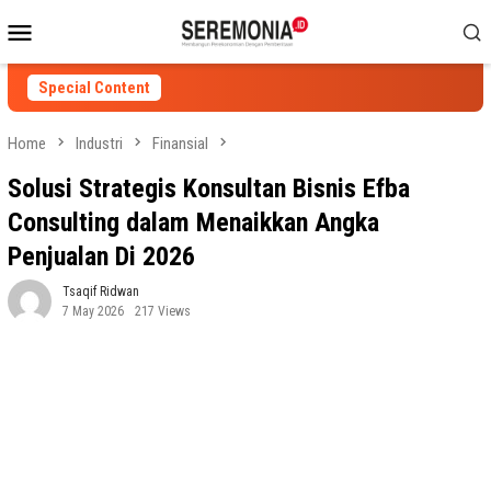
Skip
Mobile
to
Menu
content
Special Content
Home
Industri
Finansial
Solusi Strategis Konsultan Bisnis Efba
Consulting dalam Menaikkan Angka
Penjualan Di 2026
Tsaqif Ridwan
7 May 2026
217 Views