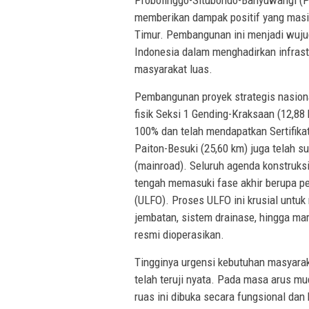
Probolinggo-Situbondo-Banyuwangi (P
memberikan dampak positif yang masi
Timur. Pembangunan ini menjadi wuju
Indonesia dalam menghadirkan infrast
masyarakat luas.
Pembangunan proyek strategis nasiona
fisik Seksi 1 Gending-Kraksaan (12,88
100% dan telah mendapatkan Sertifikat
Paiton-Besuki (25,60 km) juga telah 
(mainroad). Seluruh agenda konstruksi 
tengah memasuki fase akhir berupa pen
(ULFO). Proses ULFO ini krusial untuk
jembatan, sistem drainase, hingga ma
resmi dioperasikan.
Tingginya urgensi kebutuhan masyarak
telah teruji nyata. Pada masa arus mu
ruas ini dibuka secara fungsional dan