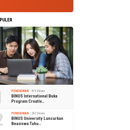
PULER
1
PENDIDIKAN
419 Views
BINUS International Buka
Program Creativ…
2
PENDIDIKAN
367 Views
BINUS University Luncurkan
Beasiswa Tahu…