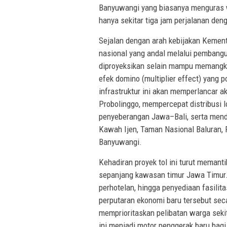
Banyuwangi yang biasanya menguras w
hanya sekitar tiga jam perjalanan den
Sejalan dengan arah kebijakan Kemen
nasional yang andal melalui pembanguna
diproyeksikan selain mampu memangk
efek domino (multiplier effect) yang 
infrastruktur ini akan memperlancar 
Probolinggo, mempercepat distribusi 
penyeberangan Jawa–Bali, serta mendo
Kawah Ijen, Taman Nasional Baluran, 
Banyuwangi.
Kehadiran proyek tol ini turut memant
sepanjang kawasan timur Jawa Timur.
perhotelan, hingga penyediaan fasilit
perputaran ekonomi baru tersebut seca
memprioritaskan pelibatan warga sekit
ini menjadi motor penggerak baru b