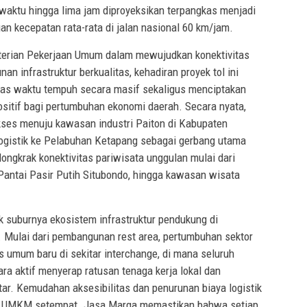
aktu hingga lima jam diproyeksikan terpangkas menjadi
gan kecepatan rata-rata di jalan nasional 60 km/jam.
terian Pekerjaan Umum dalam mewujudkan konektivitas
n infrastruktur berkualitas, kehadiran proyek tol ini
as waktu tempuh secara masif sekaligus menciptakan
positif bagi pertumbuhan ekonomi daerah. Secara nyata,
akses menuju kawasan industri Paiton di Kabupaten
logistik ke Pelabuhan Ketapang sebagai gerbang utama
ngkrak konektivitas pariwisata unggulan mulai dari
Pantai Pasir Putih Situbondo, hingga kawasan wisata
ik suburnya ekosistem infrastruktur pendukung di
 Mulai dari pembangunan rest area, pertumbuhan sektor
as umum baru di sekitar interchange, di mana seluruh
ra aktif menyerap ratusan tenaga kerja lokal dan
ar. Kemudahan aksesibilitas dan penurunan biaya logistik
agi UMKM setempat. Jasa Marga memastikan bahwa setiap