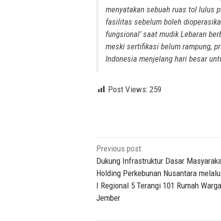
menyatakan sebuah ruas tol lulus p
fasilitas sebelum boleh dioperasika
fungsional’ saat mudik Lebaran berbe
meski sertifikasi belum rampung, pr
Indonesia menjelang hari besar un
Post Views:
259
Post
Previous post
navigation
Dukung Infrastruktur Dasar Masyaraka
Holding Perkebunan Nusantara melal
I Regional 5 Terangi 101 Rumah Warga
Jember