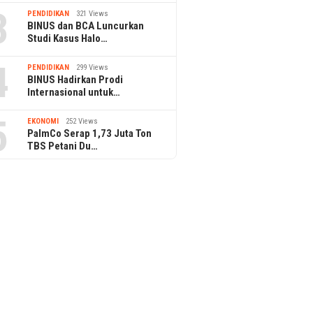
3
PENDIDIKAN
321 Views
BINUS dan BCA Luncurkan
Studi Kasus Halo…
4
PENDIDIKAN
299 Views
BINUS Hadirkan Prodi
Internasional untuk…
5
EKONOMI
252 Views
PalmCo Serap 1,73 Juta Ton
TBS Petani Du…