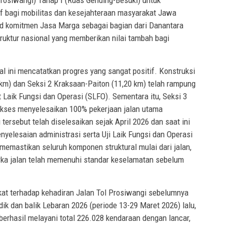
rosiwangi) Tahap I (Ruas Gending-Besuki) untuk
f bagi mobilitas dan kesejahteraan masyarakat Jawa
d komitmen Jasa Marga sebagai bagian dari Danantara
ruktur nasional yang memberikan nilai tambah bagi
l ini mencatatkan progres yang sangat positif. Konstruksi
 km) dan Seksi 2 Kraksaan-Paiton (11,20 km) telah rampung
 Laik Fungsi dan Operasi (SLFO). Sementara itu, Seksi 3
sukses menyelesaikan 100% pekerjaan jalan utama
tersebut telah diselesaikan sejak April 2026 dan saat ini
yelesaian administrasi serta Uji Laik Fungsi dan Operasi
 memastikan seluruh komponen struktural mulai dari jalan,
rka jalan telah memenuhi standar keselamatan sebelum
at terhadap kehadiran Jalan Tol Prosiwangi sebelumnya
dik dan balik Lebaran 2026 (periode 13-29 Maret 2026) lalu,
 berhasil melayani total 226.028 kendaraan dengan lancar,