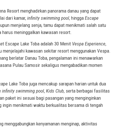
ianna Resort menghadirkan panorama danau yang dapat
lai dari kamar,
infinity swimming pool
, hingga
Escape
maupun menjelang senja, tamu dapat menikmati salah satu
pa harus meninggalkan kawasan resort.
ket Escape Lake Toba adalah 30 Menit
Vespa Experience
,
mu menjelajahi kawasan sekitar resort menggunakan Vespa.
enang berlatar Danau Toba, pengalaman ini menawarkan
suasana Pulau Samosir sekaligus mengabadikan momen
cape Lake Toba juga mencakup sarapan harian untuk dua
ke
infinity swimming pool
,
Kids Club
, serta berbagai fasilitas
kan paket ini sesuai bagi pasangan yang menginginkan
g ingin menikmati waktu berkualitas bersama di tengah
g menggabungkan kenyamanan menginap, aktivitas