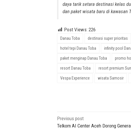
daya tarik setara destinasi kelas 
dan paket wisata baru di kawasan T
Post Views:
226
Danau Toba
destinasi super prioritas
hotel tepi Danau Toba
infinity pool Da
paket menginap Danau Toba
promo hot
resort Danau Toba
resort premium Sum
Vespa Experience
wisata Samosir
Post
Previous post
navigation
Telkom AI Center Aceh Dorong Gener