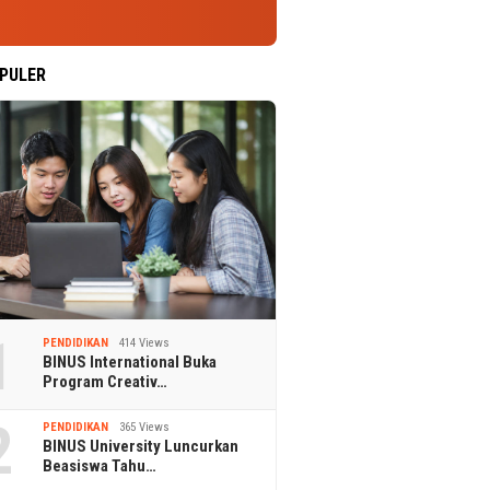
PULER
1
PENDIDIKAN
414 Views
BINUS International Buka
Program Creativ…
2
PENDIDIKAN
365 Views
BINUS University Luncurkan
Beasiswa Tahu…