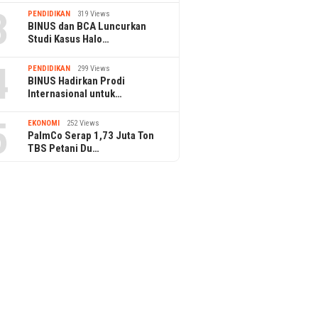
3
PENDIDIKAN
319 Views
BINUS dan BCA Luncurkan
Studi Kasus Halo…
4
PENDIDIKAN
299 Views
BINUS Hadirkan Prodi
Internasional untuk…
5
EKONOMI
252 Views
PalmCo Serap 1,73 Juta Ton
TBS Petani Du…