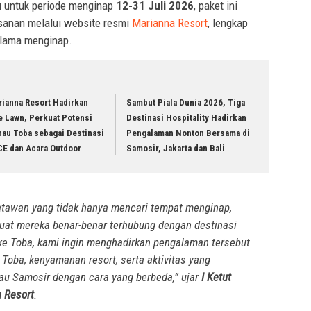
u untuk periode menginap
12-31 Juli 2026
, paket ini
anan melalui website resmi
Marianna Resort
, lengkap
selama menginap.
rianna Resort Hadirkan
Sambut Piala Dunia 2026, Tiga
e Lawn, Perkuat Potensi
Destinasi Hospitality Hadirkan
nau Toba sebagai Destinasi
Pengalaman Nonton Bersama di
CE dan Acara Outdoor
Samosir, Jakarta dan Bali
atawan yang tidak hanya mencari tempat menginap,
uat mereka benar-benar terhubung dengan destinasi
ake Toba, kami ingin menghadirkan pengalaman tersebut
Toba, kenyamanan resort, serta aktivitas yang
u Samosir dengan cara yang berbeda,” ujar
I Ketut
 Resort
.