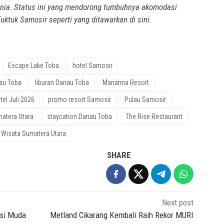
dunia. Status ini yang mendorong tumbuhnya akomodasi
uktuk Samosir seperti yang ditawarkan di sini.
Escape Lake Toba
hotel Samosir
nau Toba
liburan Danau Toba
Marianna Resort
el Juli 2026
promo resort Samosir
Pulau Samosir
atera Utara
staycation Danau Toba
The Rise Restaurant
Wisata Sumatera Utara
SHARE
Next post
asi Muda
Metland Cikarang Kembali Raih Rekor MURI