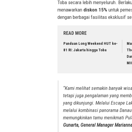
Toba secara lebih menyeluruh. Berlak
menawarkan
diskon 15%
untuk pemes
dengan berbagai fasilitas eksklusif 
READ MORE
Panduan Long Weekend HUT ke-
Ma
81 RI: Jakarta hingga Toba
Th
Da
MI
“Kami melihat semakin banyak wis
tetapi juga pengalaman yang memb
yang dikunjungi. Melalui Escape L
melalui kombinasi panorama Danau 
memungkinkan tamu menikmati Pula
Gunarta, General Manager Marianna