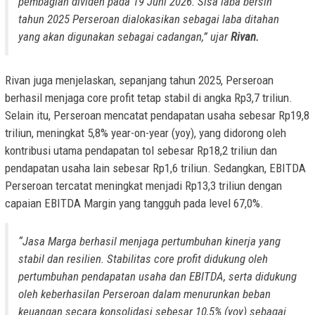
pembagian dividen pada 19 Juni 2026. Sisa laba bersih
tahun 2025 Perseroan dialokasikan sebagai laba ditahan
yang akan digunakan sebagai cadangan,” ujar
Rivan.
Rivan juga menjelaskan, sepanjang tahun 2025, Perseroan
berhasil menjaga core profit tetap stabil di angka Rp3,7 triliun.
Selain itu, Perseroan mencatat pendapatan usaha sebesar Rp19,8
triliun, meningkat 5,8% year-on-year (yoy), yang didorong oleh
kontribusi utama pendapatan tol sebesar Rp18,2 triliun dan
pendapatan usaha lain sebesar Rp1,6 triliun. Sedangkan, EBITDA
Perseroan tercatat meningkat menjadi Rp13,3 triliun dengan
capaian EBITDA Margin yang tangguh pada level 67,0%.
“Jasa Marga berhasil menjaga pertumbuhan kinerja yang
stabil dan resilien. Stabilitas core profit didukung oleh
pertumbuhan pendapatan usaha dan EBITDA, serta didukung
oleh keberhasilan Perseroan dalam menurunkan beban
keuangan secara konsolidasi sebesar 10,5% (yoy) sebagai