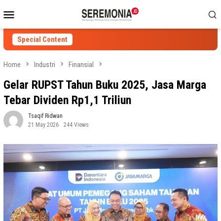
Skip
Mobile
to
Menu
content
Special Content
Home
Industri
Finansial
Gelar RUPST Tahun Buku 2025, Jasa Marga
Tebar Dividen Rp1,1 Triliun
Tsaqif Ridwan
21 May 2026
244 Views