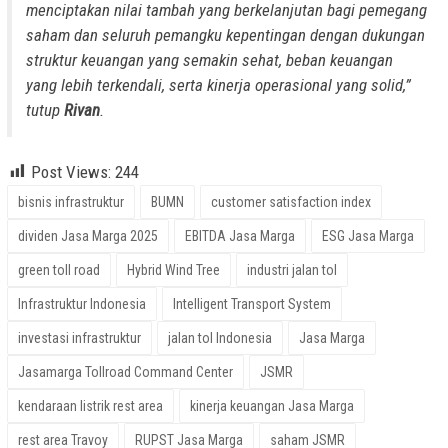
menciptakan nilai tambah yang berkelanjutan bagi pemegang
saham dan seluruh pemangku kepentingan dengan dukungan
struktur keuangan yang semakin sehat, beban keuangan
yang lebih terkendali, serta kinerja operasional yang solid,”
tutup
Rivan
.
Post Views:
244
bisnis infrastruktur
BUMN
customer satisfaction index
dividen Jasa Marga 2025
EBITDA Jasa Marga
ESG Jasa Marga
green toll road
Hybrid Wind Tree
industri jalan tol
Infrastruktur Indonesia
Intelligent Transport System
investasi infrastruktur
jalan tol Indonesia
Jasa Marga
Jasamarga Tollroad Command Center
JSMR
kendaraan listrik rest area
kinerja keuangan Jasa Marga
rest area Travoy
RUPST Jasa Marga
saham JSMR