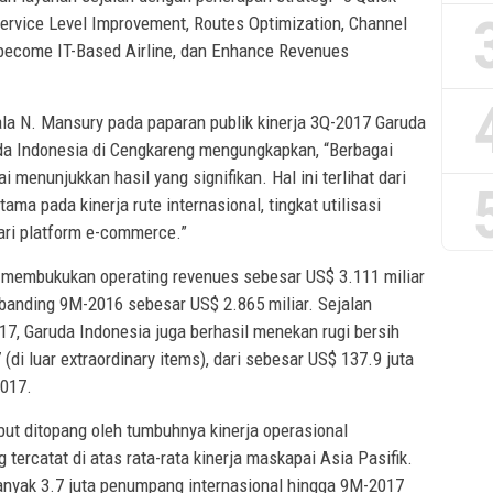
 Service Level Improvement, Routes Optimization, Channel
o become IT-Based Airline, dan Enhance Revenues
la N. Mansury pada paparan publik kinerja 3Q-2017 Garuda
da Indonesia di Cengkareng mengungkapkan, “Berbagai
menunjukkan hasil yang signifikan. Hal ini terlihat dari
ama pada kinerja rute internasional, tingkat utilisasi
ari platform e-commerce.”
a membukukan operating revenues sebesar US$ 3.111 miliar
ibanding 9M-2016 sebesar US$ 2.865 miliar. Sejalan
17, Garuda Indonesia juga berhasil menekan rugi bersih
di luar extraordinary items), dari sebesar US$ 137.9 juta
2017.
but ditopang oleh tumbuhnya kinerja operasional
 tercatat di atas rata-rata kinerja maskapai Asia Pasifik.
nyak 3.7 juta penumpang internasional hingga 9M-2017