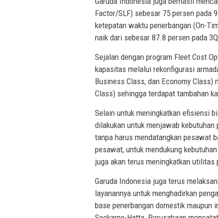
Garuda Indonesia juga berhasil mencap
Factor/SLF) sebesar 75 persen pada 9M
ketepatan waktu penerbangan (On-Ti
naik dari sebesar 87.8 persen pada 3
Sejalan dengan program Fleet Cost O
kapasitas melalui rekonfigurasi armada
Business Class, dan Economy Class) 
Class) sehingga terdapat tambahan ka
Selain untuk meningkatkan efisiensi b
dilakukan untuk menjawab kebutuhan p
tanpa harus mendatangkan pesawat ba
pesawat, untuk mendukung kebutuhan 
juga akan terus meningkatkan utilitas 
Garuda Indonesia juga terus melaksan
layanannya untuk menghadirkan penga
base penerbangan domestik maupun int
Soekarno-Hatta, Perusahaan mencatat