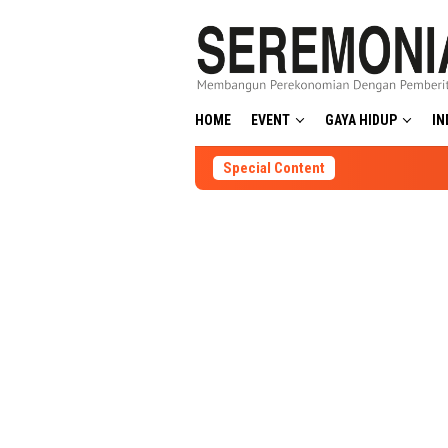
Skip
to
content
HOME
EVENT
GAYA HIDUP
IN
Special Content