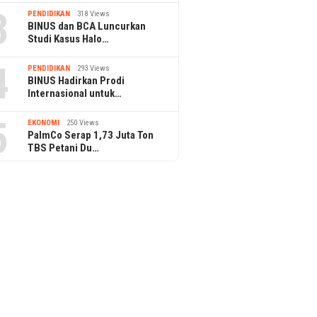
3
PENDIDIKAN
318 Views
BINUS dan BCA Luncurkan
Studi Kasus Halo…
4
PENDIDIKAN
293 Views
BINUS Hadirkan Prodi
Internasional untuk…
5
EKONOMI
250 Views
PalmCo Serap 1,73 Juta Ton
TBS Petani Du…