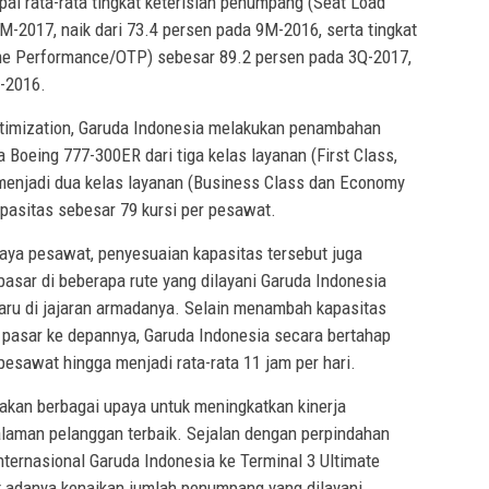
ai rata-rata tingkat keterisian penumpang (Seat Load
-2017, naik dari 73.4 persen pada 9M-2016, serta tingkat
me Performance/OTP) sebesar 89.2 persen pada 3Q-2017,
Q-2016.
ptimization, Garuda Indonesia melakukan penambahan
 Boeing 777-300ER dari tiga kelas layanan (First Class,
menjadi dua kelas layanan (Business Class dan Economy
pasitas sebesar 79 kursi per pesawat.
iaya pesawat, penyesuaian kapasitas tersebut juga
asar di beberapa rute yang dilayani Garuda Indonesia
ru di jajaran armadanya. Selain menambah kapasitas
pasar ke depannya, Garuda Indonesia secara bertahap
pesawat hingga menjadi rata-rata 11 jam per hari.
akan berbagai upaya untuk meningkatkan kinerja
laman pelanggan terbaik. Sejalan dengan perpindahan
ernasional Garuda Indonesia ke Terminal 3 Ultimate
 adanya kenaikan jumlah penumpang yang dilayani