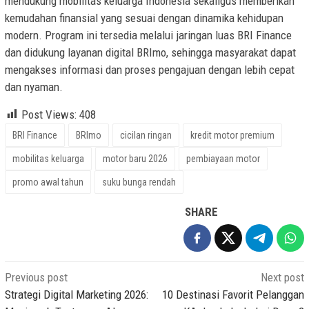
mendukung mobilitas keluarga Indonesia sekaligus memberikan
kemudahan finansial yang sesuai dengan dinamika kehidupan
modern. Program ini tersedia melalui jaringan luas BRI Finance
dan didukung layanan digital BRImo, sehingga masyarakat dapat
mengakses informasi dan proses pengajuan dengan lebih cepat
dan nyaman.
Post Views:
408
BRI Finance
BRImo
cicilan ringan
kredit motor premium
mobilitas keluarga
motor baru 2026
pembiayaan motor
promo awal tahun
suku bunga rendah
SHARE
Post
Previous post
Next post
navigation
Strategi Digital Marketing 2026:
10 Destinasi Favorit Pelanggan