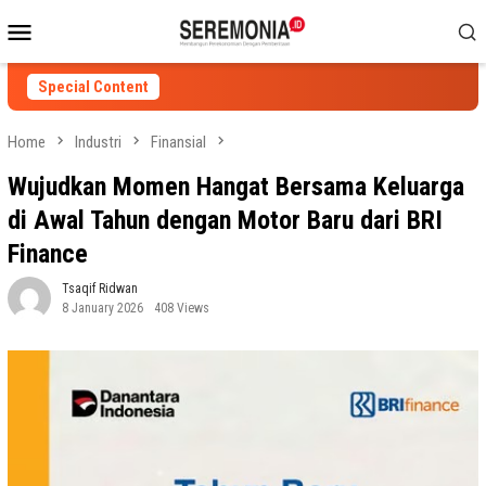
Skip
Mobile
to
Menu
content
Special Content
Home
Industri
Finansial
Wujudkan Momen Hangat Bersama Keluarga
di Awal Tahun dengan Motor Baru dari BRI
Finance
Tsaqif Ridwan
8 January 2026
408 Views