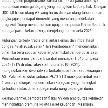
didorong oleh pragmatisme, karena tarif 145% pada dasarnya
merupakan embargo dagang yang merugikan kedua pihak. Dengan
USD 7,8 triliun utang AS yang harus dibiayai ulang tahun ini dan
angka jajak pendapat domestik yang menurun, pendekatan
progresif Trump mencerminkan upaya mereposisi Partai Republik
sebagai partai kelas pekerja menjelang pemilu sela 2026.
Hubungan terbalik tradisional antara emas dan imbal hasil
obligasi telah rusak sejak “Hari Pembebasan,” mencerminkan
dinamika baru seputar keberlanjutan fiskal dan de-dolarisasi.
Permintaan emas dari bank sentral mencapai 1.045 ton pada
2024 (121% di atas rata-rata historis 2010–2021),
mengindikasikan diversifikasi berkelanjutan dari aset keuangan
AS. Pelemahan dolar sebesar -9,7% YTD meskipun imbal hasil
Treasury melonjak mencerminkan keraguan yang meningkat
terhadap status dolar sebagai mata uang cadangan dunia.
Kesimpulannya, pemborosan fiskal AS dan ambiguitas kebijakan
meningkatkan premi risiko atas aset keuangan. Meskipun