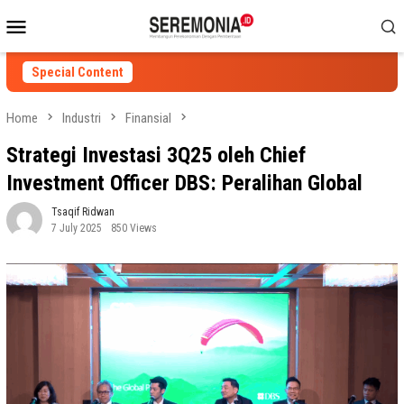
Skip
Mobile
to
Menu
content
Special Content
Home
Industri
Finansial
Strategi Investasi 3Q25 oleh Chief
Investment Officer DBS: Peralihan Global
Tsaqif Ridwan
7 July 2025
850 Views