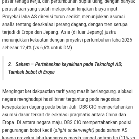
pasar tenaga kerja, dan pertumbuhan suplai uang, dengan banyak
perusahaan yang sudah melaporkan lonjakan biaya input.
Proyeksi laba AS direvisi turun sedikit, menunjukkan asumsi
analis tentang deeskalasi perang dagang, dengan tren serupa
terjadi di Eropa dan Jepang. Asia (di luar Jepang) justru
menunjukkan kekuatan dengan proyeksi pertumbuhan laba 2025
sebesar 12,4% (vs 6,6% untuk DM).
2. Saham –
Pertahankan keyakinan pada Teknologi AS;
Tambah bobot di Eropa
Mengingat ketidakpastian tarif yang masih berlangsung, alokasi
negara menghadapi hasil biner tergantung pada negosiasi
kesepakatan dagang pada bulan Juli. DBS CIO mempertahankan
asumsi dasar terkait de eskalasi pragmatis antara China dan
Eropa. Di antara negara maju, DBS CIO mempertahankan posisi
pengurangan bobot kecil (
slight underweight)
pada saham AS
karena proyeksi laba konsensus masih sangat optimistis (11% vs