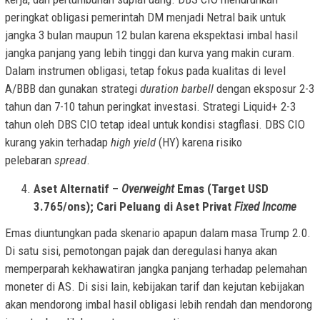
peringkat obligasi pemerintah DM menjadi Netral baik untuk
jangka 3 bulan maupun 12 bulan karena ekspektasi imbal hasil
jangka panjang yang lebih tinggi dan kurva yang makin curam.
Dalam instrumen obligasi, tetap fokus pada kualitas di level
A/BBB dan gunakan strategi
duration barbell
dengan eksposur 2-3
tahun dan 7-10 tahun peringkat investasi. Strategi Liquid+ 2-3
tahun oleh DBS CIO tetap ideal untuk kondisi stagflasi. DBS CIO
kurang yakin terhadap
high yield
(HY) karena risiko
pelebaran
spread
.
Aset Alternatif –
Overweight
Emas (Target USD
3.765/ons); Cari Peluang di Aset Privat
Fixed Income
Emas diuntungkan pada skenario apapun dalam masa Trump 2.0.
Di satu sisi, pemotongan pajak dan deregulasi hanya akan
memperparah kekhawatiran jangka panjang terhadap pelemahan
moneter di AS. Di sisi lain, kebijakan tarif dan kejutan kebijakan
akan mendorong imbal hasil obligasi lebih rendah dan mendorong