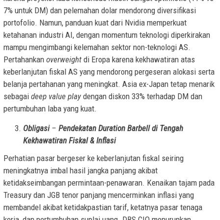
7% untuk DM) dan pelemahan dolar mendorong diversifikasi
portofolio. Namun, panduan kuat dari Nvidia memperkuat
ketahanan industri AI, dengan momentum teknologi diperkirakan
mampu mengimbangi kelemahan sektor non-teknologi AS.
Pertahankan
overweight
di Eropa karena kekhawatiran atas
keberlanjutan fiskal AS yang mendorong pergeseran alokasi serta
belanja pertahanan yang meningkat. Asia ex-Japan tetap menarik
sebagai
deep value play
dengan diskon 33% terhadap DM dan
pertumbuhan laba yang kuat.
Obligasi
–
Pendekatan Duration Barbell di Tengah
Kekhawatiran Fiskal & Inflasi
Perhatian pasar bergeser ke keberlanjutan fiskal seiring
meningkatnya imbal hasil jangka panjang akibat
ketidakseimbangan permintaan-penawaran. Kenaikan tajam pada
Treasury dan JGB tenor panjang mencerminkan inflasi yang
membandel akibat ketidakpastian tarif, ketatnya pasar tenaga
kerja, dan pertumbuhan suplai uang. DBS CIO menurunkan