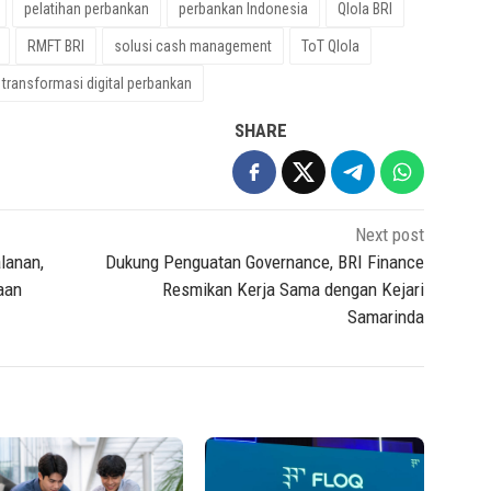
pelatihan perbankan
perbankan Indonesia
Qlola BRI
RMFT BRI
solusi cash management
ToT Qlola
transformasi digital perbankan
SHARE
Next post
lanan,
Dukung Penguatan Governance, BRI Finance
aan
Resmikan Kerja Sama dengan Kejari
Samarinda