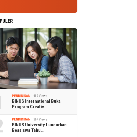
PULER
1
PENDIDIKAN
419 Views
BINUS International Buka
Program Creativ…
2
PENDIDIKAN
367 Views
BINUS University Luncurkan
Beasiswa Tahu…