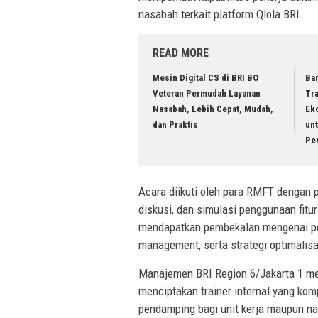
nasabah terkait platform Qlola BRI.
READ MORE
Mesin Digital CS di BRI BO
Ba
Veteran Permudah Layanan
Tra
Nasabah, Lebih Cepat, Mudah,
Ek
dan Praktis
un
Pe
Acara diikuti oleh para RMFT dengan 
diskusi, dan simulasi penggunaan fitur
mendapatkan pembekalan mengenai pen
management, serta strategi optimalisa
Manajemen BRI Region 6/Jakarta 1 me
menciptakan trainer internal yang k
pendamping bagi unit kerja maupun n