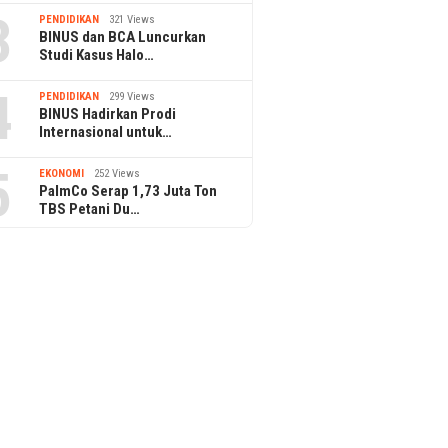
3
PENDIDIKAN
321 Views
BINUS dan BCA Luncurkan
Studi Kasus Halo…
4
PENDIDIKAN
299 Views
BINUS Hadirkan Prodi
Internasional untuk…
5
EKONOMI
252 Views
PalmCo Serap 1,73 Juta Ton
TBS Petani Du…