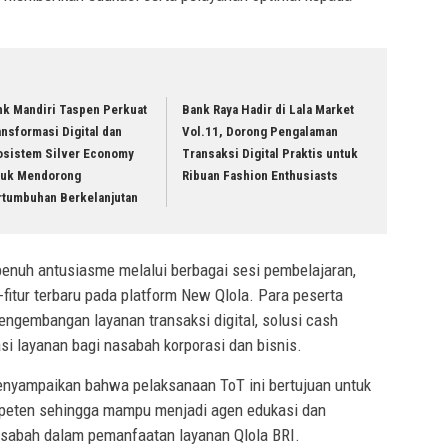
nk Mandiri Taspen Perkuat
Bank Raya Hadir di Lala Market
nsformasi Digital dan
Vol.11, Dorong Pengalaman
osistem Silver Economy
Transaksi Digital Praktis untuk
tuk Mendorong
Ribuan Fashion Enthusiasts
rtumbuhan Berkelanjutan
penuh antusiasme melalui berbagai sesi pembelajaran,
-fitur terbaru pada platform New Qlola. Para peserta
gembangan layanan transaksi digital, solusi cash
si layanan bagi nasabah korporasi dan bisnis.
nyampaikan bahwa pelaksanaan ToT ini bertujuan untuk
ompeten sehingga mampu menjadi agen edukasi dan
asabah dalam pemanfaatan layanan Qlola BRI.