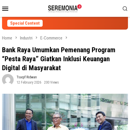
Skip
Mobile
to
Menu
content
Special Content
Home
Industri
E-Commerce
Bank Raya Umumkan Pemenang Program
“Pesta Raya” Giatkan Inklusi Keuangan
Digital di Masyarakat
Tsaqif Ridwan
12 February 2026
200 Views