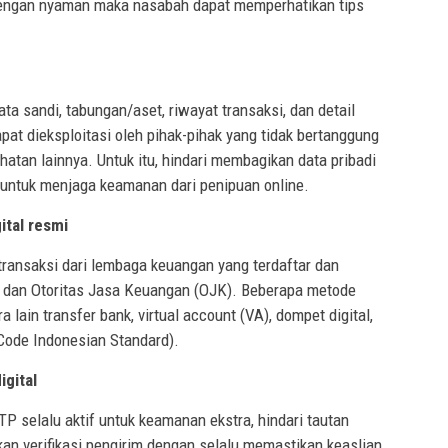
dengan nyaman maka nasabah dapat memperhatikan tips
ata sandi, tabungan/aset, riwayat transaksi, dan detail
apat dieksploitasi oleh pihak-pihak yang tidak bertanggung
hatan lainnya. Untuk itu, hindari membagikan data pribadi
P untuk menjaga keamanan dari penipuan online.
tal resmi
ransaksi dari lembaga keuangan yang terdaftar dan
h dan Otoritas Jasa Keuangan (OJK). Beberapa metode
lain transfer bank, virtual account (VA), dompet digital,
Code Indonesian Standard).
igital
P selalu aktif untuk keamanan ekstra, hindari tautan
ukan verifikasi pengirim dengan selalu memastikan keaslian