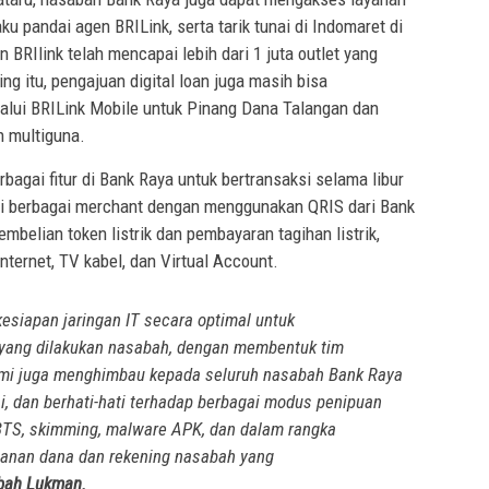
aku pandai agen BRILink, serta tarik tunai di Indomaret di
BRIlink telah mencapai lebih dari 1 juta outlet yang
ng itu, pengajuan digital loan juga masih bisa
lalui BRILink Mobile untuk Pinang Dana Talangan dan
n multiguna.
agai fitur di Bank Raya untuk bertransaksi selama libur
 di berbagai merchant dengan menggunakan QRIS dari Bank
mbelian token listrik dan pembayaran tagihan listrik,
nternet, TV kabel, dan Virtual Account.
esiapan jaringan IT secara optimal untuk
 yang dilakukan nasabah, dengan membentuk tim
Kami juga menghimbau kepada seluruh nasabah Bank Raya
si, dan berhati-hati terhadap berbagai modus penipuan
 BTS, skimming, malware APK, dan dalam rangka
amanan dana dan rekening nasabah yang
bah Lukman.