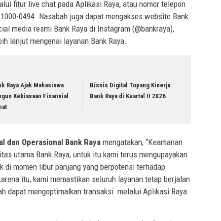
ui fitur live chat pada Aplikasi Raya, atau nomor telepon
-1000-0494. Nasabah juga dapat mengakses website Bank
al media resmi Bank Raya di Instagram (@bankraya),
bih lanjut mengenai layanan Bank Raya.
nk Raya Ajak Mahasiswa
Bisnis Digital Topang Kinerja
ngun Kebiasaan Finansial
Bank Raya di Kuartal II 2026
hat
al dan Operasional Bank Raya
mengatakan, “Keamanan
itas utama Bank Raya, untuk itu kami terus mengupayakan
k di momen libur panjang yang berpotensi terhadap
 karena itu, kami memastikan seluruh layanan tetap berjalan
h dapat mengoptimalkan transaksi melalui Aplikasi Raya