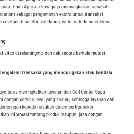
njungi. Pada Aplikasi Raya juga memungkinkan nasabah
cation) sebagai pengamanan ekstra untuk transaksi
n metode biometric validation, yaitu metode autentikasi
ing
ktivitas di rekeningmu, dan cek secara berkala mutasi
 mengalami transaksi yang mencurigakan atau kendala
 terus meningkatkan layanan dari Call Center Sapa
i dengan service level yang sesuai, sehingga layanan call
ndampingan kepada nasabah dalam bertransaksi
kan informasi tentang produk maupun jasa dengan
Nataru, nasabah Bank Raya juga dapat mengakses layanan