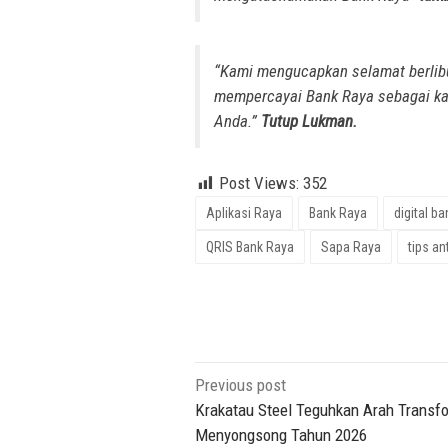
“Kami mengucapkan selamat berlibu
mempercayai Bank Raya sebagai kawa
Anda.”
Tutup Lukman.
Post Views:
352
Aplikasi Raya
Bank Raya
digital ba
QRIS Bank Raya
Sapa Raya
tips an
Post
Previous post
navigation
Krakatau Steel Teguhkan Arah Transf
Menyongsong Tahun 2026