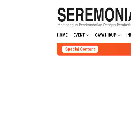
Skip
to
content
HOME
EVENT
GAYA HIDUP
IN
Special Content