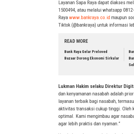
Layanan Sapa Raya dapat diakses melal
1500494, atau melalui whatsapp 0812
Raya
www.bankraya.co.id
maupun soci
Tiktok (@bankraya) untuk informasi le
READ MORE
Bank Raya Gelar Preloved
Ba
Bazaar Dorong Ekonomi Sirkular
Ba
Se
Lukman Hakim selaku Direktur Digit
dan kenyamanan nasabah adalah prior
layanan terbaik bagi nasabah, termasu
aktivitas transaksi cukup tinggi. Oleh
optimal. Kami mengimbau agar nasaba
agar lebih praktis dan nyaman.”