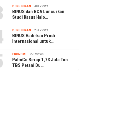
3
PENDIDIKAN
318 Views
BINUS dan BCA Luncurkan
Studi Kasus Halo…
4
PENDIDIKAN
293 Views
BINUS Hadirkan Prodi
Internasional untuk…
5
EKONOMI
250 Views
PalmCo Serap 1,73 Juta Ton
TBS Petani Du…