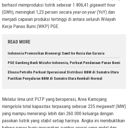
berhasil memproduksi listrik sebesar 1.806,41
gigawatt hour
(GWh), meningkat 1,23 persen secara
year-on-year
(YoY) dan
menjadi capaian produksi tertinggi di antara seluruh Wilayah
Kerja Panas Bumi (WKP) PGE.
READ MORE
Indonesia Promosikan Bioenergi Sawit ke Rusia dan Eurasia
PGE Gandeng Bank Mizuho Indonesia, Perkuat Pendanaan Panas Bumi
Elnusa Petrofin Perkuat Operasional Distribusi BBM di Sumatra Utara
Pastikan Penyaluran BBM di Sumatra Utara Kembali Normal
Melalui lima unit PLTP yang beroperasi, Area Kamojang
mengelola total kapasitas terpasang sebesar 235
megawatt
(MW)
yang mampu menerangi lebih dari 260.000 keluarga dengan
pasokan listrik yang stabil setiap harinya. Angka ini membuktikan
bahwa panas bumi merupakan sumber energi yang andal dan