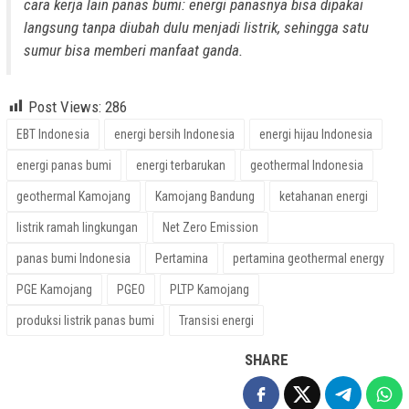
cara kerja lain panas bumi: energi panasnya bisa dipakai
langsung tanpa diubah dulu menjadi listrik, sehingga satu
sumur bisa memberi manfaat ganda.
Post Views:
286
EBT Indonesia
energi bersih Indonesia
energi hijau Indonesia
energi panas bumi
energi terbarukan
geothermal Indonesia
geothermal Kamojang
Kamojang Bandung
ketahanan energi
listrik ramah lingkungan
Net Zero Emission
panas bumi Indonesia
Pertamina
pertamina geothermal energy
PGE Kamojang
PGEO
PLTP Kamojang
produksi listrik panas bumi
Transisi energi
SHARE