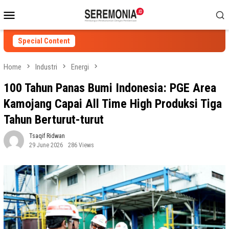
Skip
Mobile
to
Menu
content
Special Content
Home
Industri
Energi
100 Tahun Panas Bumi Indonesia: PGE Area
Kamojang Capai All Time High Produksi Tiga
Tahun Berturut-turut
Tsaqif Ridwan
29 June 2026
286 Views