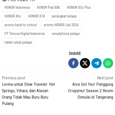
HONOR Indonesia
HONOR Pad X8b
HONOR X5c Plus
HONOR X6c
HONOR X7d
perangkat belajar
promo back to school
promo HONOR Juli 2026
PT Trinova Digital Indonesia
smartphone pelajar
tablet untuk pelajar
SHARE
Post
Previous post
Next post
navigation
Lovina untuk Slow Traveler: Hot
Aice Got You! Panggung
Springs, Vihara, dan Alasan
Crispymu! Season 2 Resmi
Orang Tidak Mau Buru-Buru
Dimulai di Tangerang
Pulang