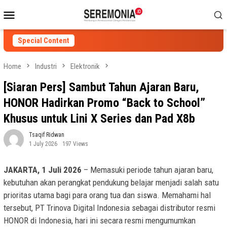
Skip
Mobile
to
Menu
content
Special Content
Home
Industri
Elektronik
[Siaran Pers] Sambut Tahun Ajaran Baru,
HONOR Hadirkan Promo “Back to School”
Khusus untuk Lini X Series dan Pad X8b
Tsaqif Ridwan
1 July 2026
197 Views
JAKARTA, 1 Juli 2026
– Memasuki periode tahun ajaran baru,
kebutuhan akan perangkat pendukung belajar menjadi salah satu
prioritas utama bagi para orang tua dan siswa. Memahami hal
tersebut, PT Trinova Digital Indonesia sebagai distributor resmi
HONOR di Indonesia, hari ini secara resmi mengumumkan