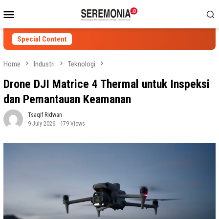
Skip
Mobile
to
Menu
content
Special Content
Home
Industri
Teknologi
Drone DJI Matrice 4 Thermal untuk Inspeksi
dan Pemantauan Keamanan
Tsaqif Ridwan
9 July 2026
179 Views