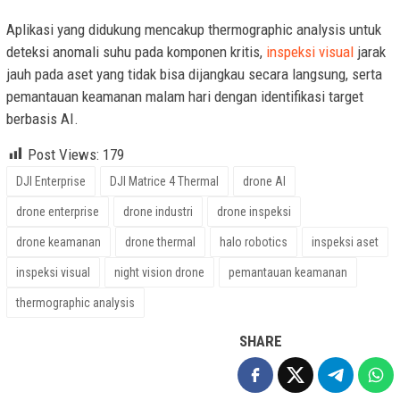
Aplikasi yang didukung mencakup thermographic analysis untuk
deteksi anomali suhu pada komponen kritis,
inspeksi visual
jarak
jauh pada aset yang tidak bisa dijangkau secara langsung, serta
pemantauan keamanan malam hari dengan identifikasi target
berbasis AI.
Post Views:
179
DJI Enterprise
DJI Matrice 4 Thermal
drone AI
drone enterprise
drone industri
drone inspeksi
drone keamanan
drone thermal
halo robotics
inspeksi aset
inspeksi visual
night vision drone
pemantauan keamanan
thermographic analysis
SHARE