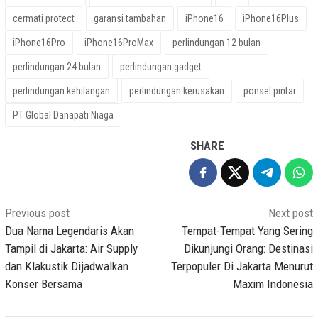
cermati protect
garansi tambahan
iPhone16
iPhone16Plus
iPhone16Pro
iPhone16ProMax
perlindungan 12 bulan
perlindungan 24 bulan
perlindungan gadget
perlindungan kehilangan
perlindungan kerusakan
ponsel pintar
PT Global Danapati Niaga
SHARE
Post
Previous post
Next post
navigation
Dua Nama Legendaris Akan
Tempat-Tempat Yang Sering
Tampil di Jakarta: Air Supply
Dikunjungi Orang: Destinasi
dan Klakustik Dijadwalkan
Terpopuler Di Jakarta Menurut
Konser Bersama
Maxim Indonesia