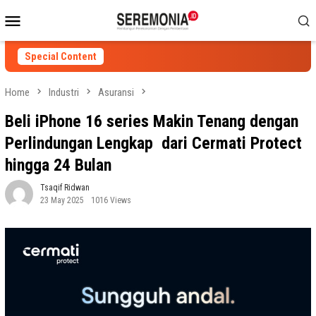
Skip
Mobile
to
Menu
content
Special Content
Home
Industri
Asuransi
Beli iPhone 16 series Makin Tenang dengan
Perlindungan Lengkap dari Cermati Protect
hingga 24 Bulan
Tsaqif Ridwan
23 May 2025
1016 Views