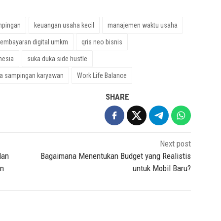
mpingan
keuangan usaha kecil
manajemen waktu usaha
embayaran digital umkm
qris neo bisnis
nesia
suka duka side hustle
a sampingan karyawan
Work Life Balance
SHARE
Next post
dan
Bagaimana Menentukan Budget yang Realistis
un
untuk Mobil Baru?