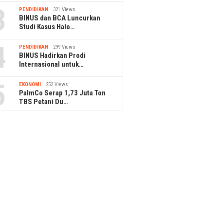
3
PENDIDIKAN
321 Views
BINUS dan BCA Luncurkan
Studi Kasus Halo…
4
PENDIDIKAN
299 Views
BINUS Hadirkan Prodi
Internasional untuk…
5
EKONOMI
252 Views
PalmCo Serap 1,73 Juta Ton
TBS Petani Du…