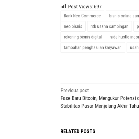
Post Views:
697
Bank Neo Commerce
bisnis online sa
neo bisnis
ntb usaha sampingan
p
rekening bisnis digital
side hustle indo
tambahan penghasilan karyawan
usah
Post
Previous post
navigation
Fase Baru Bitcoin, Mengukur Potensi 
Stabilitas Pasar Menjelang Akhir Tah
RELATED POSTS