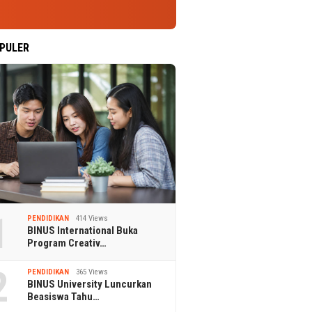
PULER
1
PENDIDIKAN
414 Views
BINUS International Buka
Program Creativ…
2
PENDIDIKAN
365 Views
BINUS University Luncurkan
Beasiswa Tahu…