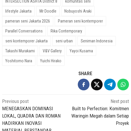
INTERSECTION ASHTA District 8
komunitas seni
lifestyle Jakarta
Mr Doodle
Nobuyoshi Araki
pameran seni Jakarta 2026
Pameran seni kontemporer
Parallel Conversations
Rika Contemporary
seni kontemporer Jakarta
seni urban
Seniman Indonesia
Takashi Murakami
V&V Gallery
Yayoi Kusama
Yoshitomo Nara
Yuichi Hirako
SHARE
Post
Previous post
Next post
navigation
MENEGASKAN DOMINASI
Built to Perfection: Komitmen
LOKAL, QUADRA DAN ROMAN
Waringin Megah dalam Setiap
HADIRKAN INOVASI
Proyek
MATERIAL BERSTANDAR