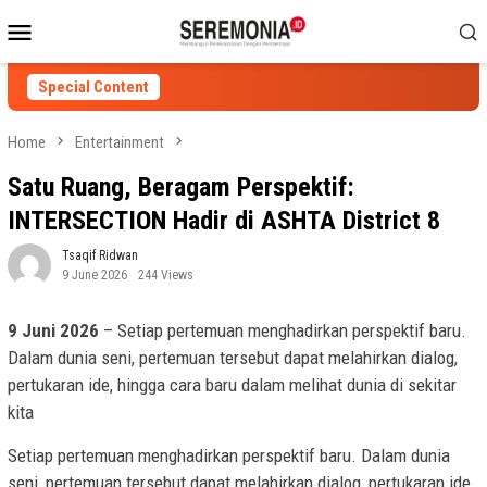
Skip
Mobile
to
Menu
content
Special Content
Home
Entertainment
Satu Ruang, Beragam Perspektif:
INTERSECTION Hadir di ASHTA District 8
Tsaqif Ridwan
9 June 2026
244 Views
9 Juni 2026
– Setiap pertemuan menghadirkan perspektif baru.
Dalam dunia seni, pertemuan tersebut dapat melahirkan dialog,
pertukaran ide, hingga cara baru dalam melihat dunia di sekitar
kita
Setiap pertemuan menghadirkan perspektif baru. Dalam dunia
seni, pertemuan tersebut dapat melahirkan dialog, pertukaran ide,