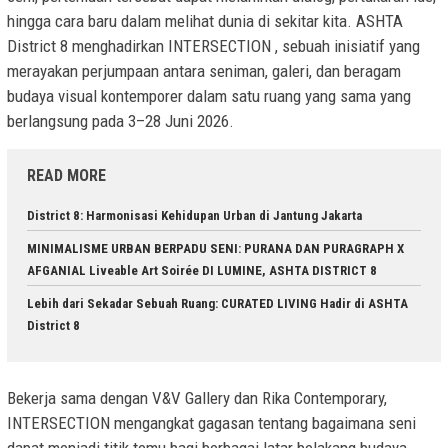
hingga cara baru dalam melihat dunia di sekitar kita. ASHTA
District 8 menghadirkan INTERSECTION , sebuah inisiatif yang
merayakan perjumpaan antara seniman, galeri, dan beragam
budaya visual kontemporer dalam satu ruang yang sama yang
berlangsung pada 3–28 Juni 2026.
READ MORE
District 8: Harmonisasi Kehidupan Urban di Jantung Jakarta
MINIMALISME URBAN BERPADU SENI: PURANA DAN PURAGRAPH X
AFGANIAL Liveable Art Soirée DI LUMINE, ASHTA DISTRICT 8
Lebih dari Sekadar Sebuah Ruang: CURATED LIVING Hadir di ASHTA
District 8
Bekerja sama dengan V&V Gallery dan Rika Contemporary,
INTERSECTION mengangkat gagasan tentang bagaimana seni
dapat menjadi titik temu bagi berbagai latar belakang budaya,