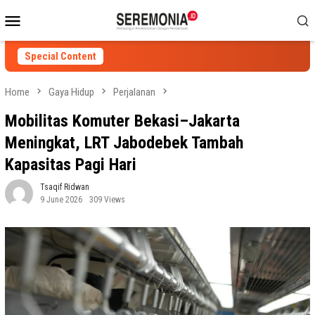
Skip
Mobile
to
Menu
content
Special Content
Home
Gaya Hidup
Perjalanan
Mobilitas Komuter Bekasi–Jakarta
Meningkat, LRT Jabodebek Tambah
Kapasitas Pagi Hari
Tsaqif Ridwan
9 June 2026
309 Views