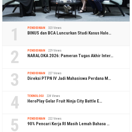
1
PENDIDIKAN
323 Views
BINUS dan BCA Luncurkan Studi Kasus Halo…
2
PENDIDIKAN
229 Views
NARALOKA 2026: Pameran Tugas Akhir Inter…
3
PENDIDIKAN
227 Views
Direksi PTPN IV Jadi Mahasiswa Perdana M…
4
TEKNOLOGI
224 Views
HeroPlay Gelar Fruit Ninja City Battle E…
5
PENDIDIKAN
222 Views
90% Pencari Kerja RI Masih Lemah Bahasa …