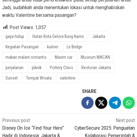
Jadi, sudahkah anda menentukan lokasi untuk menghabiskan
waktu Valentine bersama pasangan?
Post Views:
1,057
gaya hidup
Hutan Kota Gelora Bung Karno
Jakarta
Kegiatan Pasangan
kuliner
Le Bridge
makan malam romantis
Maxim car
Museum MACAN
perjalanan
piknik
Pottery Class
Restoran Jakarta
Sunset
Tempat Wisata
valentine
SHARE
Post
Previous post
Next post
navigation
Disney On Ice “Find Your Hero”
CyberSecure 2025: Penguatan
Hadir di Indonesia: Jakarta &
Kolaborasi Pemerintah &