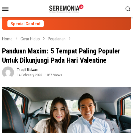
Skip
Mobile
to
Menu
content
Special Content
Home
Gaya Hidup
Perjalanan
Panduan Maxim: 5 Tempat Paling Populer
Untuk Dikunjungi Pada Hari Valentine
Tsaqif Ridwan
14 February 2025
1057 Views