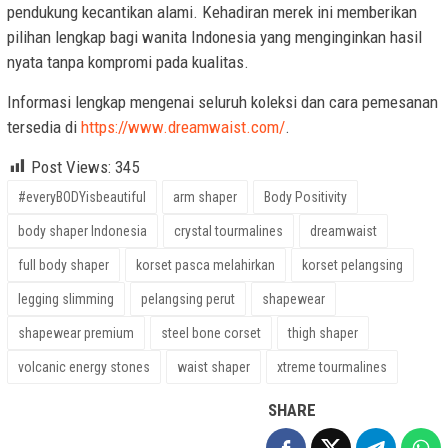
pendukung kecantikan alami. Kehadiran merek ini memberikan
pilihan lengkap bagi wanita Indonesia yang menginginkan hasil
nyata tanpa kompromi pada kualitas.
Informasi lengkap mengenai seluruh koleksi dan cara pemesanan
tersedia di
https://www.dreamwaist.com/
.
Post Views:
345
#everyBODYisbeautiful
arm shaper
Body Positivity
body shaper Indonesia
crystal tourmalines
dreamwaist
full body shaper
korset pasca melahirkan
korset pelangsing
legging slimming
pelangsing perut
shapewear
shapewear premium
steel bone corset
thigh shaper
volcanic energy stones
waist shaper
xtreme tourmalines
SHARE