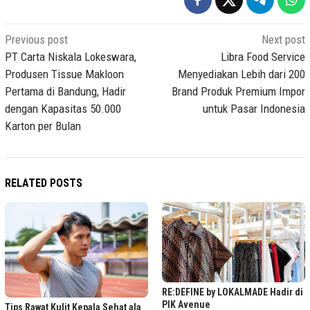
Post
Previous post
Next post
navigation
PT Carta Niskala Lokeswara,
Libra Food Service
Produsen Tissue Makloon
Menyediakan Lebih dari 200
Pertama di Bandung, Hadir
Brand Produk Premium Impor
dengan Kapasitas 50.000
untuk Pasar Indonesia
Karton per Bulan
RELATED POSTS
RE:DEFINE by LOKALMADE Hadir di
PIK Avenue
Tips Rawat Kulit Kepala Sehat ala