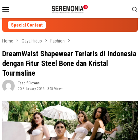
Skip
Mobile
to
Menu
content
Special Content
Home
Gaya Hidup
Fashion
DreamWaist Shapewear Terlaris di Indonesia
dengan Fitur Steel Bone dan Kristal
Tourmaline
Tsaqif Ridwan
20 February 2026
345 Views