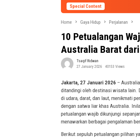
Special Content
Home
Gaya Hidup
Perjalanan
10 Petualangan Waj
Australia Barat dar
Tsaqif Ridwan
27 January 2026
40153 Views
Jakarta, 27 Januari 2026
– Australi
ditandingi oleh destinasi wisata lain
di udara, darat, dan laut, menikmati
dengan satwa liar khas Australia. Ini
petualangan wajib dikunjungi sepanja
menawarkan berbagai pengalaman berb
Berikut sepuluh petualangan pilihan