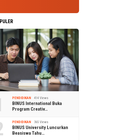
PULER
1
PENDIDIKAN
414 Views
BINUS International Buka
Program Creativ…
2
PENDIDIKAN
365 Views
BINUS University Luncurkan
Beasiswa Tahu…