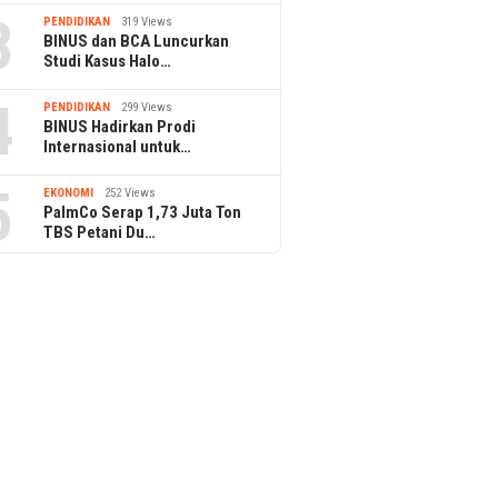
3
PENDIDIKAN
319 Views
BINUS dan BCA Luncurkan
Studi Kasus Halo…
4
PENDIDIKAN
299 Views
BINUS Hadirkan Prodi
Internasional untuk…
5
EKONOMI
252 Views
PalmCo Serap 1,73 Juta Ton
TBS Petani Du…