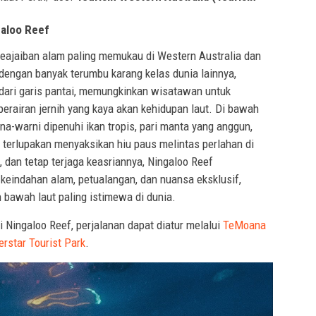
galoo Reef
eajaiban alam paling memukau di Western Australia dan
 dengan banyak terumbu karang kelas dunia lainnya,
 dari garis pantai, memungkinkan wisatawan untuk
perairan jernih yang kaya akan kehidupan laut. Di bawah
a-warni dipenuhi ikan tropis, pari manta yang anggun,
 terlupakan menyaksikan hiu paus melintas perlahan di
 dan tetap terjaga keasriannya, Ningaloo Reef
eindahan alam, petualangan, dan nuansa eksklusif,
bawah laut paling istimewa di dunia.
 Ningaloo Reef, perjalanan dapat diatur melalui
TeMoana
star Tourist Park
.