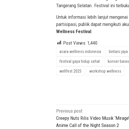
Tangerang Selatan. Festival ini terbuk
Untuk informasi lebih lanjut mengenai
partisipasi, publik dapat mengikuti a
Wellness Festival
.
Post Views:
1,440
acara wellness indonesia
bintaro jay
festival gaya hidup sehat
konser barasu
wellfest 2025
workshop wellness
Post
Previous post
navigation
Creepy Nuts Rilis Video Musik ‘Mirage
Anime Call of the Night Season 2