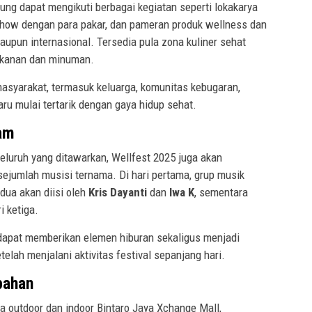
ung dapat mengikuti berbagai kegiatan seperti lokakarya
lkshow dengan para pakar, dan pameran produk wellness dan
maupun internasional. Tersedia pula zona kuliner sehat
akanan dan minuman.
masyarakat, termasuk keluarga, komunitas kebugaran,
baru mulai tertarik dengan gaya hidup sehat.
am
luruh yang ditawarkan, Wellfest 2025 juga akan
sejumlah musisi ternama. Di hari pertama, grup musik
dua akan diisi oleh
Kris Dayanti
dan
Iwa K
, sementara
i ketiga.
 dapat memberikan elemen hiburan sekaligus menjadi
telah menjalani aktivitas festival sepanjang hari.
bahan
a outdoor dan indoor Bintaro Jaya Xchange Mall,