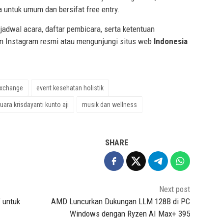
a untuk umum dan bersifat free entry.
 jadwal acara, daftar pembicara, serta ketentuan
kun Instagram resmi atau mengunjungi situs web
Indonesia
a xchange
event kesehatan holistik
ara krisdayanti kunto aji
musik dan wellness
SHARE
Next post
’ untuk
AMD Luncurkan Dukungan LLM 128B di PC
Windows dengan Ryzen AI Max+ 395