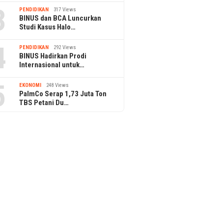
3
PENDIDIKAN
317 Views
BINUS dan BCA Luncurkan
Studi Kasus Halo…
4
PENDIDIKAN
292 Views
BINUS Hadirkan Prodi
Internasional untuk…
5
EKONOMI
248 Views
PalmCo Serap 1,73 Juta Ton
TBS Petani Du…