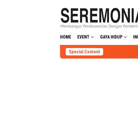
Skip
to
content
HOME
EVENT
GAYA HIDUP
IN
Special Content