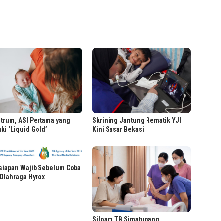
trum, ASI Pertama yang
Skrining Jantung Rematik YJI
uki ‘Liquid Gold’
Kini Sasar Bekasi
siapan Wajib Sebelum Coba
Olahraga Hyrox
Siloam TB Simatupang