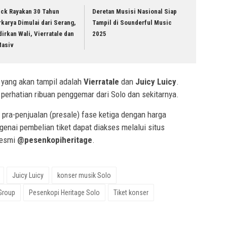
ick Rayakan 30 Tahun
Deretan Musisi Nasional Siap
karya Dimulai dari Serang,
Tampil di Sounderful Music
irkan Wali, Vierratale dan
2025
Masiv
a yang akan tampil adalah
Vierratale
dan
Juicy Luicy
.
perhatian ribuan penggemar dari Solo dan sekitarnya.
m pra-penjualan (presale) fase ketiga dengan harga
genai pembelian tiket dapat diakses melalui situs
resmi
@pesenkopiheritage
.
Juicy Luicy
konser musik Solo
Group
Pesenkopi Heritage Solo
Tiket konser