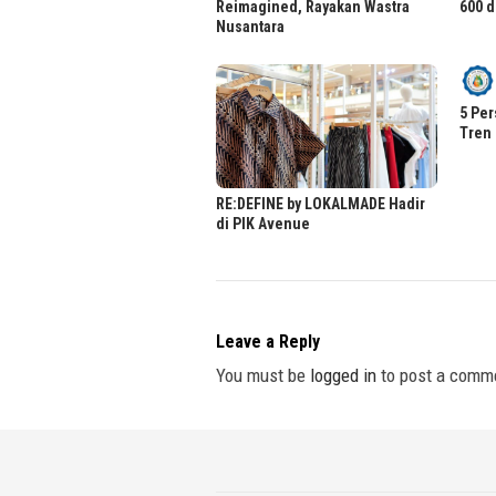
Reimagined, Rayakan Wastra
600 d
Nusantara
5 Per
Tren 
RE:DEFINE by LOKALMADE Hadir
di PIK Avenue
Leave a Reply
You must be
logged in
to post a comm