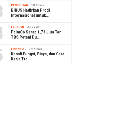
3
PENDIDIKAN
301 Views
BINUS Hadirkan Prodi
Internasional untuk…
4
EKONOMI
253 Views
PalmCo Serap 1,73 Juta Ton
TBS Petani Du…
5
FINANSIAL
225 Views
Kenali Fungsi, Biaya, dan Cara
Kerja Tra…