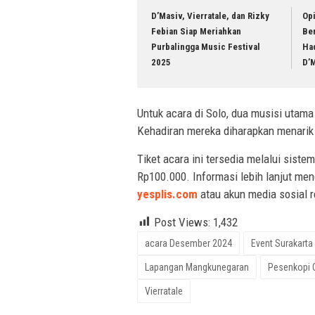
D’Masiv, Vierratale, dan Rizky
Op
Febian Siap Meriahkan
Ber
Purbalingga Music Festival
Had
2025
D’
Untuk acara di Solo, dua musisi utam
Kehadiran mereka diharapkan menarik 
Tiket acara ini tersedia melalui siste
Rp100.000. Informasi lebih lanjut men
yesplis.com
atau akun media sosial 
Post Views:
1,432
acara Desember 2024
Event Surakarta
Lapangan Mangkunegaran
Pesenkopi 
Vierratale