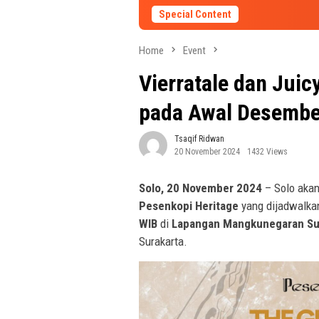
Special Content
Home
Event
Vierratale dan Juic
pada Awal Desembe
Tsaqif Ridwan
20 November 2024
1432 Views
Solo, 20 November 2024
– Solo akan
Pesenkopi Heritage
yang dijadwalka
WIB
di
Lapangan Mangkunegaran Su
Surakarta.