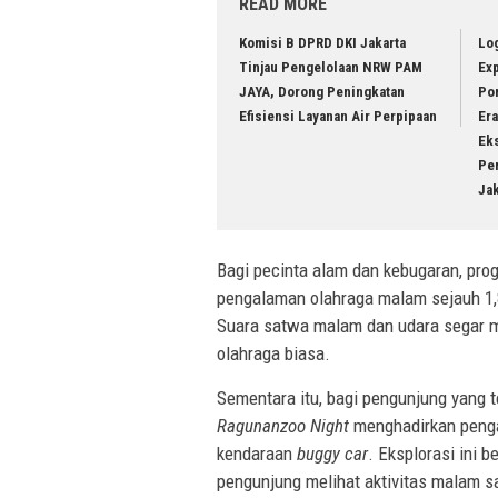
READ MORE
Komisi B DPRD DKI Jakarta
Lo
Tinjau Pengelolaan NRW PAM
Exp
JAYA, Dorong Peningkatan
Po
Efisiensi Layanan Air Perpipaan
Era
Eks
Pe
Ja
Bagi pecinta alam dan kebugaran, pr
pengalaman olahraga malam sejauh 1,8
Suara satwa malam dan udara segar 
olahraga biasa.
Sementara itu, bagi pengunjung yang t
Ragunanzoo Night
menghadirkan penga
kendaraan
buggy car
. Eksplorasi ini 
pengunjung melihat aktivitas malam 