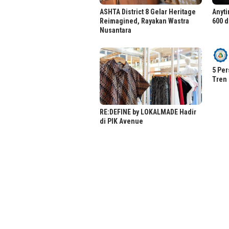
ASHTA District 8 Gelar Heritage
Anyti
Reimagined, Rayakan Wastra
600 d
Nusantara
5 Per
Tren 
RE:DEFINE by LOKALMADE Hadir
di PIK Avenue