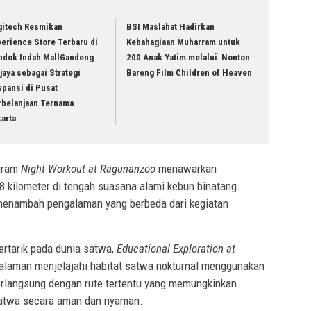
gitech Resmikan
BSI Maslahat Hadirkan
erience Store Terbaru di
Kebahagiaan Muharram untuk
ndok Indah MallGandeng
200 Anak Yatim melalui Nonton
jaya sebagai Strategi
Bareng Film Children of Heaven
pansi di Pusat
rbelanjaan Ternama
karta
ogram
Night Workout at Ragunanzoo
menawarkan
 kilometer di tengah suasana alami kebun binatang.
menambah pengalaman yang berbeda dari kegiatan
ertarik pada dunia satwa,
Educational Exploration at
laman menjelajahi habitat satwa nokturnal menggunakan
berlangsung dengan rute tertentu yang memungkinkan
satwa secara aman dan nyaman.