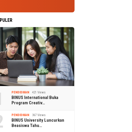
PULER
1
PENDIDIKAN
421 Views
BINUS International Buka
Program Creativ…
2
PENDIDIKAN
367 Views
BINUS University Luncurkan
Beasiswa Tahu…