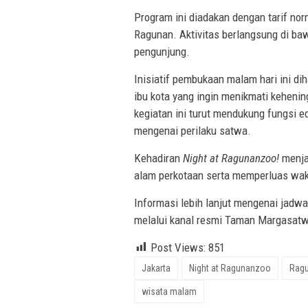
Program ini diadakan dengan tarif no
Ragunan. Aktivitas berlangsung di b
pengunjung.
Inisiatif pembukaan malam hari ini di
ibu kota yang ingin menikmati kehenin
kegiatan ini turut mendukung fungsi 
mengenai perilaku satwa.
Kehadiran
Night at Ragunanzoo!
menja
alam perkotaan serta memperluas wak
Informasi lebih lanjut mengenai jadwa
melalui kanal resmi Taman Margasat
Post Views:
851
Jakarta
Night at Ragunanzoo
Rag
wisata malam