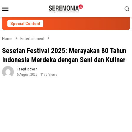
Skip
Mobile
to
Menu
content
Special Content
Home
Entertainment
Sesetan Festival 2025: Merayakan 80 Tahun
Indonesia Merdeka dengan Seni dan Kuliner
Tsaqif Ridwan
6 August 2025
1175 Views