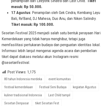
penampilan dari Leeyonk Sinatra dan Last Child.
Tiket
masuk: Rp 50.000.
17 Agustus
: Penampilan oleh Gek Cindra, Kembang Layu
Bali, Re’Band, DJ Mahesa, Duo Anu, dan Niken Salindry.
Tiket masuk: Rp 100.000.
Sesetan Festival 2025 menjadi salah satu bentuk perayaan Hari
Kemerdekaan yang tidak hanya menghibur, tetapi juga
memfasilitasi pertukaran budaya dan penguatan identitas lokal.
Informasi lebih lanjut mengenai agenda acara dan pembelian
tiket dapat diakses melalui akun Instagram resmi
@sesetanfestival.
Post Views:
1,175
80 tahun Indonesia merdeka
event komunitas
festival kemerdekaan
Festival Seni Budaya
kegiatan Agustus
kuliner tradisional Indonesia
Last Child tampil
Sesetan Denpasar
tiket Sesetan Fest