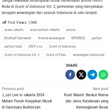
Jangan lewatkan kesempatan untuk menemukan aroma favorit
Anda di
Scent of Indonesia Vol. 2
, perhelatan yang menyatukan
beragam wewangian dari seluruh Indonesia di satu tempat.
Post Views:
1,940
acara Jakarta
acara parfum Jakarta
aroma
Brickhall Fatmawati
festival wewangian
MYKONOS
parfum
parfum lokal
SAFF n co
Scent of Indonesia
Scent of Indonesia Vol. 2
Scent of Pluto
wewangian tradisional
SHARE
Post
Previous post
Next post
navigation
J_ust Live in Jakarta 2024:
Riset Maxim: Berikut Warna
Malam Penuh Keajaiban Musik
dan Jenis Kendaraan yang
di Sanctuary Auditorium
Kemungkinan Besar