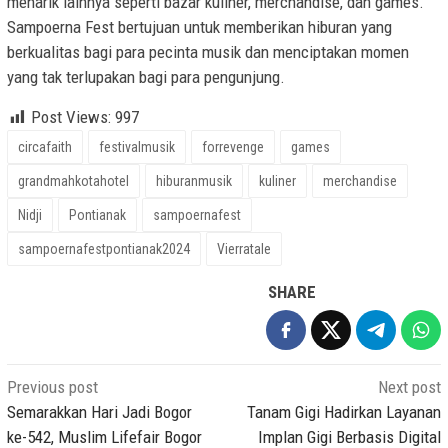
menarik lainnya seperti bazar kuliner, merchandise, dan games.
Sampoerna Fest bertujuan untuk memberikan hiburan yang
berkualitas bagi para pecinta musik dan menciptakan momen
yang tak terlupakan bagi para pengunjung.
Post Views:
997
circafaith
festivalmusik
forrevenge
games
grandmahkotahotel
hiburanmusik
kuliner
merchandise
Nidji
Pontianak
sampoernafest
sampoernafestpontianak2024
Vierratale
SHARE
Post
Previous post
Next post
navigation
Semarakkan Hari Jadi Bogor
Tanam Gigi Hadirkan Layanan
ke-542, Muslim Lifefair Bogor
Implan Gigi Berbasis Digital