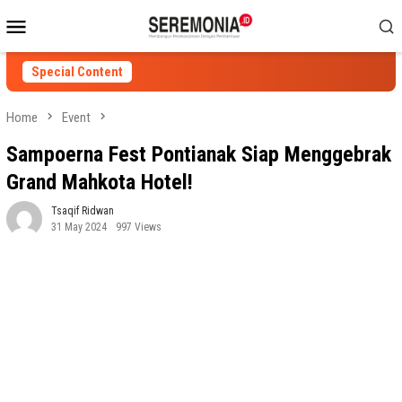
Skip
Mobile
to
Menu
content
Special Content
Home
Event
Sampoerna Fest Pontianak Siap Menggebrak
Grand Mahkota Hotel!
Tsaqif Ridwan
31 May 2024
997 Views