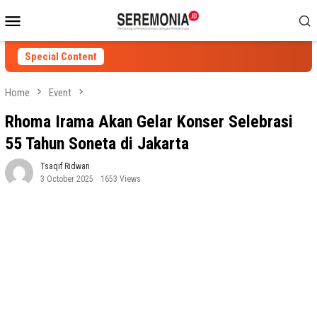
Skip
Mobile
to
Menu
content
Special Content
Home
Event
Rhoma Irama Akan Gelar Konser Selebrasi
55 Tahun Soneta di Jakarta
Tsaqif Ridwan
3 October 2025
1653 Views