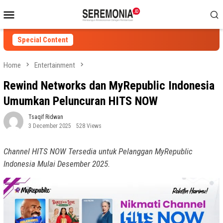
Skip
Mobile
to
Menu
content
Special Content
Home
Entertainment
Rewind Networks dan MyRepublic Indonesia
Umumkan Peluncuran HITS NOW
Tsaqif Ridwan
3 December 2025
528 Views
Channel HITS NOW Tersedia untuk Pelanggan MyRepublic
Indonesia Mulai Desember 2025.