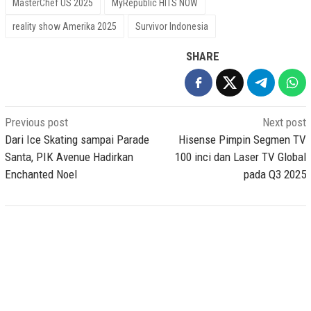
MasterChef US 2025
MyRepublic HITS NOW
reality show Amerika 2025
Survivor Indonesia
SHARE
Post
Previous post
Next post
navigation
Dari Ice Skating sampai Parade
Hisense Pimpin Segmen TV
Santa, PIK Avenue Hadirkan
100 inci dan Laser TV Global
Enchanted Noel
pada Q3 2025