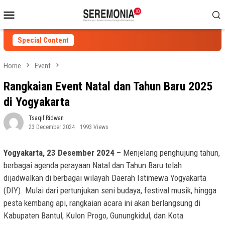
Skip
Mobile
to
Menu
content
Special Content
Home
Event
Rangkaian Event Natal dan Tahun Baru 2025
di Yogyakarta
Tsaqif Ridwan
23 December 2024
1993 Views
Yogyakarta, 23 Desember 2024
– Menjelang penghujung tahun,
berbagai agenda perayaan Natal dan Tahun Baru telah
dijadwalkan di berbagai wilayah Daerah Istimewa Yogyakarta
(DIY). Mulai dari pertunjukan seni budaya, festival musik, hingga
pesta kembang api, rangkaian acara ini akan berlangsung di
Kabupaten Bantul, Kulon Progo, Gunungkidul, dan Kota