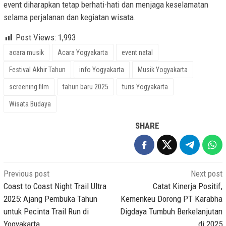
event diharapkan tetap berhati-hati dan menjaga keselamatan
selama perjalanan dan kegiatan wisata.
Post Views:
1,993
acara musik
Acara Yogyakarta
event natal
Festival Akhir Tahun
info Yogyakarta
Musik Yogyakarta
screening film
tahun baru 2025
turis Yogyakarta
Wisata Budaya
SHARE
Post
Previous post
Next post
navigation
Coast to Coast Night Trail Ultra
Catat Kinerja Positif,
2025: Ajang Pembuka Tahun
Kemenkeu Dorong PT Karabha
untuk Pecinta Trail Run di
Digdaya Tumbuh Berkelanjutan
Yogyakarta
di 2025