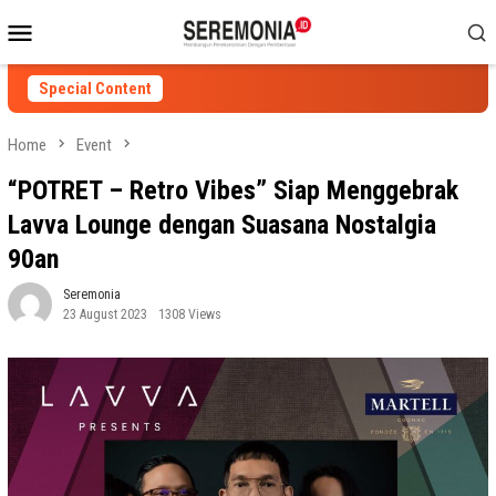
Skip
Mobile
to
Menu
content
Special Content
Home
Event
“POTRET – Retro Vibes” Siap Menggebrak
Lavva Lounge dengan Suasana Nostalgia
90an
Seremonia
23 August 2023
1308 Views