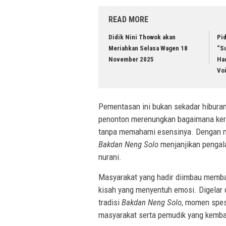
READ MORE
Didik Nini Thowok akan
Pi
Meriahkan Selasa Wagen 18
“Su
November 2025
Had
Vo
Pementasan ini bukan sekadar hiburan,
penonton merenungkan bagaimana kerap
tanpa memahami esensinya. Dengan na
Bakdan Neng Solo
menjanjikan pengal
nurani.
Masyarakat yang hadir diimbau membaw
kisah yang menyentuh emosi. Digelar d
tradisi
Bakdan Neng Solo
, momen spes
masyarakat serta pemudik yang kemba