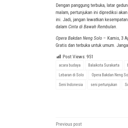
Dengan panggung terbuka, latar gedu
malam, pertunjukan ini diprediksi aka
ini. Jadi, jangan lewatkan kesempatan
dalam
Cinta di Bawah Rembulan
.
Opera Bakdan Neng Solo –
Kamis, 3 Ap
Gratis dan terbuka untuk umum. Janga
Post Views:
951
acara budaya
Balaikota Surakarta
Lebaran di Solo
Opera Bakdan Neng So
Seni Indonesia
seni pertunjukan
S
Post
Previous post