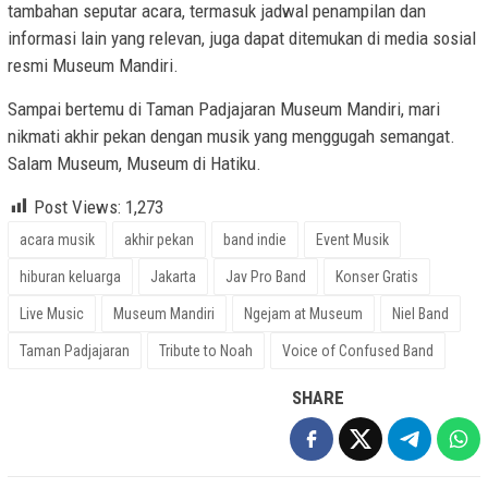
tambahan seputar acara, termasuk jadwal penampilan dan
informasi lain yang relevan, juga dapat ditemukan di media sosial
resmi Museum Mandiri.
Sampai bertemu di Taman Padjajaran Museum Mandiri, mari
nikmati akhir pekan dengan musik yang menggugah semangat.
Salam Museum, Museum di Hatiku.
Post Views:
1,273
acara musik
akhir pekan
band indie
Event Musik
hiburan keluarga
Jakarta
Jav Pro Band
Konser Gratis
Live Music
Museum Mandiri
Ngejam at Museum
Niel Band
Taman Padjajaran
Tribute to Noah
Voice of Confused Band
SHARE