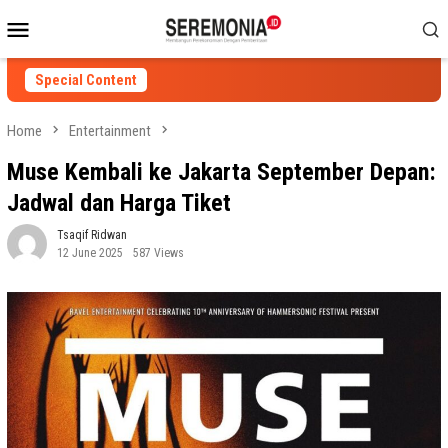
Skip
Mobile
to
Menu
content
Special Content
Home
Entertainment
Muse Kembali ke Jakarta September Depan:
Jadwal dan Harga Tiket
Tsaqif Ridwan
12 June 2025
587 Views