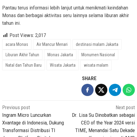
Pantau terus informasi lebih lanjut untuk menikmati keindahan
Monas dan berbagai aktivitas seru lainnya selama liburan akhir
tahun ini.
Post Views:
2,017
acara Monas
Air Mancur Menari
destinasi malam Jakarta
Liburan Akhir Tahun
Monas Jakarta
Monumen Nasional
Natal dan Tahun Baru
Wisata Jakarta
wisata malam
SHARE
Post
Previous post
Next post
navigation
Ingram Micro Luncurkan
Dr. Lisa Su Dinobatkan sebagai
Xvantage di Indonesia, Dukung
CEO of the Year 2024 versi
Transformasi Distribusi TI
TIME, Menandai Satu Dekade