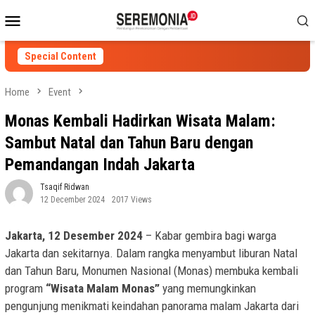
Skip
Mobile
to
Menu
content
Special Content
Home
Event
Monas Kembali Hadirkan Wisata Malam:
Sambut Natal dan Tahun Baru dengan
Pemandangan Indah Jakarta
Tsaqif Ridwan
12 December 2024
2017 Views
Jakarta, 12 Desember 2024
– Kabar gembira bagi warga
Jakarta dan sekitarnya. Dalam rangka menyambut liburan Natal
dan Tahun Baru, Monumen Nasional (Monas) membuka kembali
program
“Wisata Malam Monas”
yang memungkinkan
pengunjung menikmati keindahan panorama malam Jakarta dari