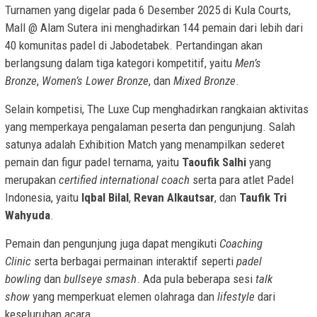
Turnamen yang digelar pada 6 Desember 2025 di Kula Courts,
Mall @ Alam Sutera ini menghadirkan 144 pemain dari lebih dari
40 komunitas padel di Jabodetabek. Pertandingan akan
berlangsung dalam tiga kategori kompetitif, yaitu
Men’s
Bronze
,
Women’s Lower Bronze
, dan
Mixed Bronze
.
Selain kompetisi, The Luxe Cup menghadirkan rangkaian aktivitas
yang memperkaya pengalaman peserta dan pengunjung. Salah
satunya adalah Exhibition Match yang menampilkan sederet
pemain dan figur padel ternama, yaitu
Taoufik Salhi
yang
merupakan
certified international coach
serta para atlet Padel
Indonesia, yaitu
Iqbal Bilal
,
Revan Alkautsar
, dan
Taufik Tri
Wahyuda
.
Pemain dan pengunjung juga dapat mengikuti
Coaching
Clinic
serta berbagai permainan interaktif seperti
padel
bowling
dan
bullseye smash
. Ada pula beberapa sesi
talk
show
yang memperkuat elemen olahraga dan
lifestyle
dari
keseluruhan acara.