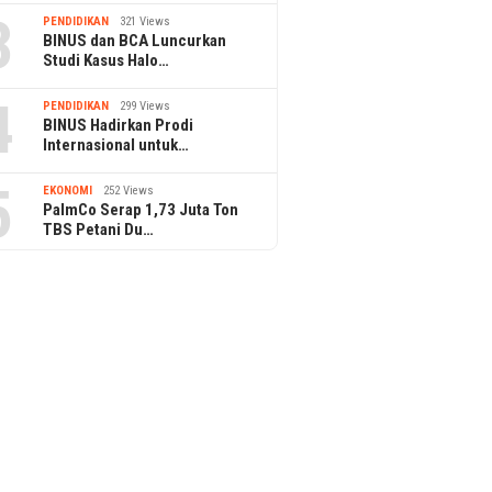
3
PENDIDIKAN
321 Views
BINUS dan BCA Luncurkan
Studi Kasus Halo…
4
PENDIDIKAN
299 Views
BINUS Hadirkan Prodi
Internasional untuk…
5
EKONOMI
252 Views
PalmCo Serap 1,73 Juta Ton
TBS Petani Du…