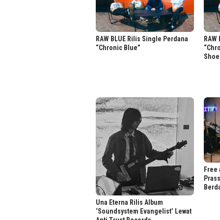
RAW BLUE Rilis Single Perdana
RAW B
“Chronic Blue”
“Chr
Shoe
Free 
Prass
Berd
Una Eterna Rilis Album
‘Soundsystem Evangelist’ Lewat