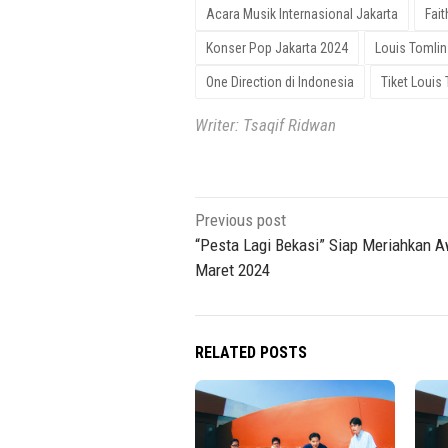
Acara Musik Internasional Jakarta
Fait
Konser Pop Jakarta 2024
Louis Tomlin
One Direction di Indonesia
Tiket Louis
Writer: Tsaqif Ridwan
Post
Previous post
navigation
“Pesta Lagi Bekasi” Siap Meriahkan A
Maret 2024
RELATED POSTS