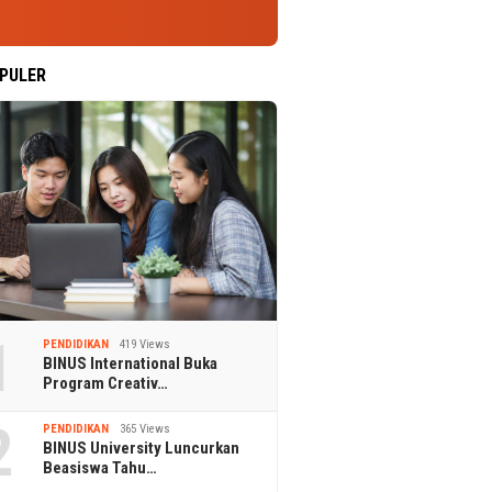
PULER
1
PENDIDIKAN
419 Views
BINUS International Buka
Program Creativ…
2
PENDIDIKAN
365 Views
BINUS University Luncurkan
Beasiswa Tahu…