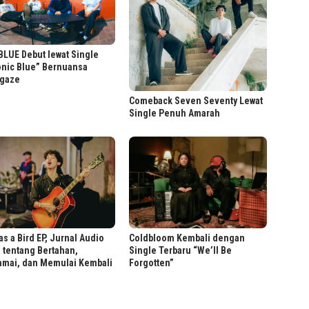
LUE Debut lewat Single
onic Blue” Bernuansa
gaze
Comeback Seven Seventy Lewat
Single Penuh Amarah
as a Bird EP, Jurnal Audio
Coldbloom Kembali dengan
 tentang Bertahan,
Single Terbaru “We’ll Be
amai, dan Memulai Kembali
Forgotten”