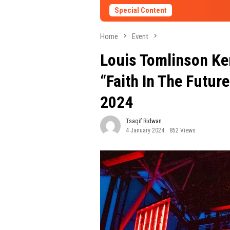
Special Content
Home
Event
Louis Tomlinson Ke
“Faith In The Futur
2024
Tsaqif Ridwan
4 January 2024
852 Views