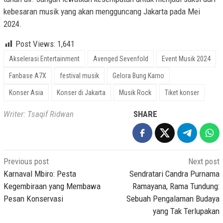
kebesaran musik yang akan mengguncang Jakarta pada Mei
2024.
Post Views:
1,641
Akselerasi Entertainment
Avenged Sevenfold
Event Musik 2024
Fanbase A7X
festival musik
Gelora Bung Karno
Konser Asia
Konser di Jakarta
Musik Rock
Tiket konser
Writer: Tsaqif Ridwan
SHARE
Post
Previous post
Next post
navigation
Karnaval Mbiro: Pesta
Sendratari Candra Purnama
Kegembiraan yang Membawa
Ramayana, Rama Tundung:
Pesan Konservasi
Sebuah Pengalaman Budaya
yang Tak Terlupakan