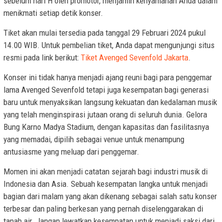
sebelum hari H oleh promotor, menjamin kenyamanan Anda dalam
menikmati setiap detik konser.
Tiket akan mulai tersedia pada tanggal 29 Februari 2024 pukul
14.00 WIB. Untuk pembelian tiket, Anda dapat mengunjungi situs
resmi pada link berikut:
Tiket Avenged Sevenfold Jakarta
.
Konser ini tidak hanya menjadi ajang reuni bagi para penggemar
lama Avenged Sevenfold tetapi juga kesempatan bagi generasi
baru untuk menyaksikan langsung kekuatan dan kedalaman musik
yang telah menginspirasi jutaan orang di seluruh dunia. Gelora
Bung Karno Madya Stadium, dengan kapasitas dan fasilitasnya
yang memadai, dipilih sebagai venue untuk menampung
antusiasme yang meluap dari penggemar.
Momen ini akan menjadi catatan sejarah bagi industri musik di
Indonesia dan Asia. Sebuah kesempatan langka untuk menjadi
bagian dari malam yang akan dikenang sebagai salah satu konser
terbesar dan paling berkesan yang pernah diselenggarakan di
tanah air. Jangan lewatkan kesempatan untuk menjadi saksi dari