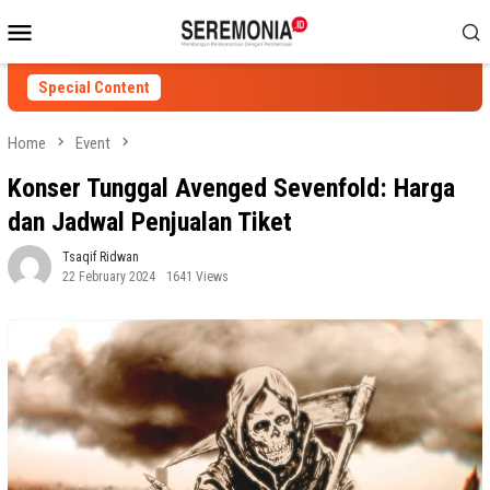
Skip
Mobile
to
Menu
content
Special Content
Home
Event
Konser Tunggal Avenged Sevenfold: Harga
dan Jadwal Penjualan Tiket
Tsaqif Ridwan
22 February 2024
1641 Views