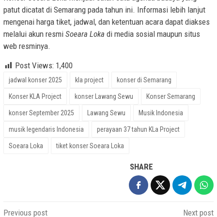
patut dicatat di Semarang pada tahun ini. Informasi lebih lanjut
mengenai harga tiket, jadwal, dan ketentuan acara dapat diakses
melalui akun resmi
Soeara Loka
di media sosial maupun situs
web resminya.
Post Views:
1,400
jadwal konser 2025
kla project
konser di Semarang
Konser KLA Project
konser Lawang Sewu
Konser Semarang
konser September 2025
Lawang Sewu
Musik Indonesia
musik legendaris Indonesia
perayaan 37 tahun KLa Project
Soeara Loka
tiket konser Soeara Loka
SHARE
Post
Previous post
Next post