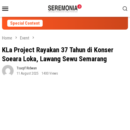
Skip
Mobile
to
Menu
content
Special Content
Home
Event
KLa Project Rayakan 37 Tahun di Konser
Soeara Loka, Lawang Sewu Semarang
Tsaqif Ridwan
11 August 2025
1400 Views