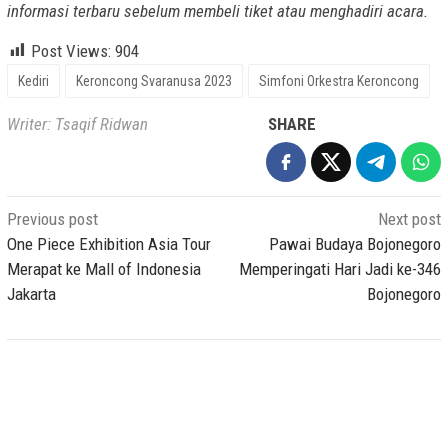
informasi terbaru sebelum membeli tiket atau menghadiri acara.
Post Views:
904
Kediri
Keroncong Svaranusa 2023
Simfoni Orkestra Keroncong
Writer: Tsaqif Ridwan
SHARE
Post
Previous post
Next post
navigation
One Piece Exhibition Asia Tour
Pawai Budaya Bojonegoro
Merapat ke Mall of Indonesia
Memperingati Hari Jadi ke-346
Jakarta
Bojonegoro