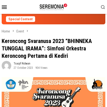
Skip
Mobile
to
Menu
content
Special Content
Home
Event
Keroncong Svaranusa 2023 “BHINNEKA
TUNGGAL IRAMA”: Simfoni Orkestra
Keroncong Pertama di Kediri
Tsaqif Ridwan
27 October 2023
904 Views