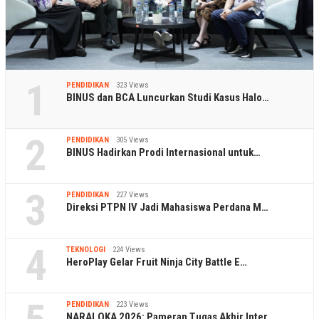
1
PENDIDIKAN
323 Views
BINUS dan BCA Luncurkan Studi Kasus Halo…
2
PENDIDIKAN
305 Views
BINUS Hadirkan Prodi Internasional untuk…
3
PENDIDIKAN
227 Views
Direksi PTPN IV Jadi Mahasiswa Perdana M…
4
TEKNOLOGI
224 Views
HeroPlay Gelar Fruit Ninja City Battle E…
PENDIDIKAN
223 Views
NARALOKA 2026: Pameran Tugas Akhir Inter…