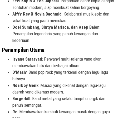
Feel Koplo X Eca Japasal
: Perpaduan genre koplo dengan
sentuhan modern, siap membuat kalian bergoyang.
Alffy Rev X Novia Bachmid
: Kolaborasi musik epic dan
vokal kuat yang pasti memukau.
Doel Sumbang, Sintya Marisca, dan Asep Balon
:
Penampilan legendaris yang penuh kenangan dan
keceriaan.
Penampilan Utama
Isyana Sarasvati
: Penyanyi multi-talenta yang akan
membawakan hits dari berbagai album.
D’Masiv
: Band pop rock yang terkenal dengan lagu-lagu
hitsnya.
Ndarboy Genk
: Musisi yang dikenal dengan lagu-lagu
daerah yang dikemas modern.
Burgerkill
: Band metal yang selalu tampil energik dan
penuh semangat.
Re
: Membawakan kembali kenangan musik dengan gaya