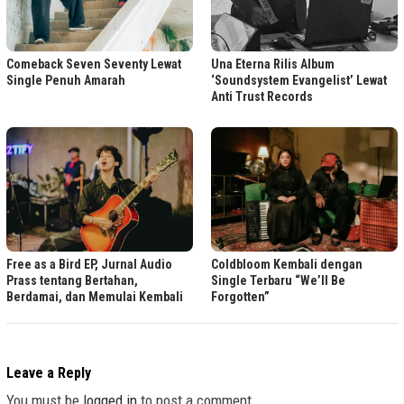
Comeback Seven Seventy Lewat
Una Eterna Rilis Album
Single Penuh Amarah
‘Soundsystem Evangelist’ Lewat
Anti Trust Records
Free as a Bird EP, Jurnal Audio
Coldbloom Kembali dengan
Prass tentang Bertahan,
Single Terbaru “We’ll Be
Berdamai, dan Memulai Kembali
Forgotten”
Leave a Reply
You must be
logged in
to post a comment.