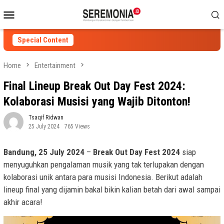
Skip
Mobile
to
Menu
content
Special Content
Home
Entertainment
Final Lineup Break Out Day Fest 2024:
Kolaborasi Musisi yang Wajib Ditonton!
Tsaqif Ridwan
25 July 2024
765 Views
Bandung, 25 July 2024
–
Break Out Day Fest 2024
siap
menyuguhkan pengalaman musik yang tak terlupakan dengan
kolaborasi unik antara para musisi Indonesia. Berikut adalah
lineup final yang dijamin bakal bikin kalian betah dari awal sampai
akhir acara!