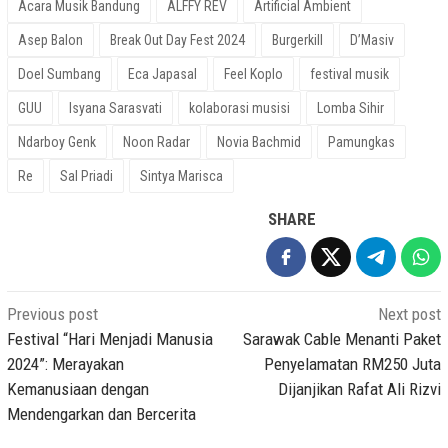
Acara Musik Bandung
ALFFY REV
Artificial Ambient
Asep Balon
Break Out Day Fest 2024
Burgerkill
D’Masiv
Doel Sumbang
Eca Japasal
Feel Koplo
festival musik
GUU
Isyana Sarasvati
kolaborasi musisi
Lomba Sihir
Ndarboy Genk
Noon Radar
Novia Bachmid
Pamungkas
Re
Sal Priadi
Sintya Marisca
SHARE
Post
Previous post
Next post
navigation
Festival “Hari Menjadi Manusia
Sarawak Cable Menanti Paket
2024”: Merayakan
Penyelamatan RM250 Juta
Kemanusiaan dengan
Dijanjikan Rafat Ali Rizvi
Mendengarkan dan Bercerita