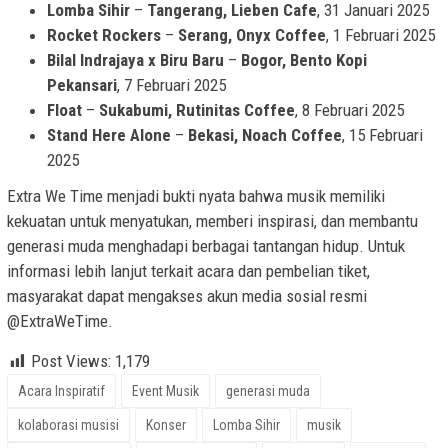
Lomba Sihir
–
Tangerang, Lieben Cafe
, 31 Januari 2025
Rocket Rockers
–
Serang, Onyx Coffee
, 1 Februari 2025
Bilal Indrajaya x Biru Baru
–
Bogor, Bento Kopi
Pekansari
, 7 Februari 2025
Float
–
Sukabumi, Rutinitas Coffee
, 8 Februari 2025
Stand Here Alone
–
Bekasi, Noach Coffee
, 15 Februari
2025
Extra We Time menjadi bukti nyata bahwa musik memiliki
kekuatan untuk menyatukan, memberi inspirasi, dan membantu
generasi muda menghadapi berbagai tantangan hidup. Untuk
informasi lebih lanjut terkait acara dan pembelian tiket,
masyarakat dapat mengakses akun media sosial resmi
@ExtraWeTime.
Post Views:
1,179
Acara Inspiratif
Event Musik
generasi muda
kolaborasi musisi
Konser
Lomba Sihir
musik