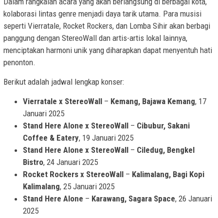
Dalam rangkaian acara yang akan berlangsung di berbagai kota,
kolaborasi lintas genre menjadi daya tarik utama. Para musisi
seperti Vierratale, Rocket Rockers, dan Lomba Sihir akan berbagi
panggung dengan StereoWall dan artis-artis lokal lainnya,
menciptakan harmoni unik yang diharapkan dapat menyentuh hati
penonton.
Berikut adalah jadwal lengkap konser:
Vierratale x StereoWall
–
Kemang, Bajawa Kemang
, 17
Januari 2025
Stand Here Alone x StereoWall
–
Cibubur, Sakani
Coffee & Eatery
, 19 Januari 2025
Stand Here Alone x StereoWall
–
Ciledug, Bengkel
Bistro
, 24 Januari 2025
Rocket Rockers x StereoWall
–
Kalimalang, Bagi Kopi
Kalimalang
, 25 Januari 2025
Stand Here Alone
–
Karawang, Sagara Space
, 26 Januari
2025