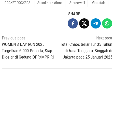
ROCKET ROCKERS
Stand Here Alone
Stereowall
Vierratale
SHARE
Post
Previous post
Next post
navigation
WOMEN’S DAY RUN 2025
Total Chaos Gelar Tur 35 Tahun
Targetkan 6.000 Peserta, Siap
di Asia Tenggara, Singgah di
Digelar di Gedung DPR/MPR RI
Jakarta pada 25 Januari 2025