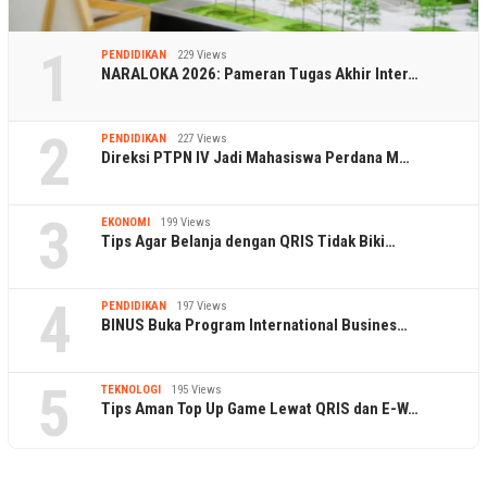
1
PENDIDIKAN
229 Views
NARALOKA 2026: Pameran Tugas Akhir Inter…
2
PENDIDIKAN
227 Views
Direksi PTPN IV Jadi Mahasiswa Perdana M…
3
EKONOMI
199 Views
Tips Agar Belanja dengan QRIS Tidak Biki…
4
PENDIDIKAN
197 Views
BINUS Buka Program International Busines…
5
TEKNOLOGI
195 Views
Tips Aman Top Up Game Lewat QRIS dan E-W…