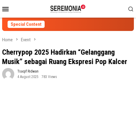
Skip
Mobile
to
Menu
content
Special Content
Home
Event
Cherrypop 2025 Hadirkan “Gelanggang
Musik” sebagai Ruang Ekspresi Pop Kalcer
Tsaqif Ridwan
4 August 2025
783 Views