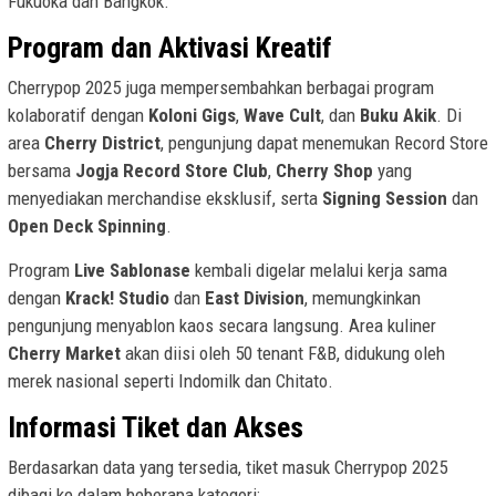
Fukuoka dan Bangkok.
Program dan Aktivasi Kreatif
Cherrypop 2025 juga mempersembahkan berbagai program
kolaboratif dengan
Koloni Gigs
,
Wave Cult
, dan
Buku Akik
. Di
area
Cherry District
, pengunjung dapat menemukan Record Store
bersama
Jogja Record Store Club
,
Cherry Shop
yang
menyediakan merchandise eksklusif, serta
Signing Session
dan
Open Deck Spinning
.
Program
Live Sablonase
kembali digelar melalui kerja sama
dengan
Krack! Studio
dan
East Division
, memungkinkan
pengunjung menyablon kaos secara langsung. Area kuliner
Cherry Market
akan diisi oleh 50 tenant F&B, didukung oleh
merek nasional seperti Indomilk dan Chitato.
Informasi Tiket dan Akses
Berdasarkan data yang tersedia, tiket masuk Cherrypop 2025
dibagi ke dalam beberapa kategori: