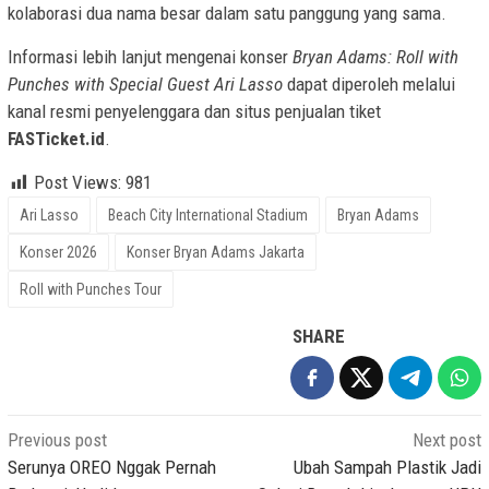
kolaborasi dua nama besar dalam satu panggung yang sama.
Informasi lebih lanjut mengenai konser
Bryan Adams: Roll with
Punches with Special Guest Ari Lasso
dapat diperoleh melalui
kanal resmi penyelenggara dan situs penjualan tiket
FASTicket.id
.
Post Views:
981
Ari Lasso
Beach City International Stadium
Bryan Adams
Konser 2026
Konser Bryan Adams Jakarta
Roll with Punches Tour
SHARE
Post
Previous post
Next post
navigation
Serunya OREO Nggak Pernah
Ubah Sampah Plastik Jadi