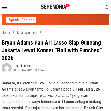
Skip
Mobile
to
Menu
content
Special Content
Home
Entertainment
Bryan Adams dan Ari Lasso Siap Guncang
Jakarta Lewat Konser “Roll with Punches”
2026
Tsaqif Ridwan
8 October 2025
981 Views
Jakarta, 8 Oktober 2025
– Musisi legendaris dunia
Bryan
Adams
dijadwalkan tampil di Jakarta pada
3 Februari 2026
dalam konser bertajuk
“Roll with Punches”
yang akan
menghadirkan penyanyi Indonesia
Ari Lasso
sebagai bintang
tamu spesial. Pertunjukan ini akan berlangsung di
Beach City