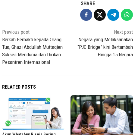
SHARE
Post
Previous post
Next post
navigation
Berkah Berbakti kepada Orang
Negara yang Melaksanakan
Tua, Ghazi Abdullah Muttaqien
“PJC Bridge” kini Bertambah
Sukses Mendunia dan Dirikan
Hingga 15 Negara
Pesantren Internasional
RELATED POSTS
Akun WhatsApp Bisnis Sering