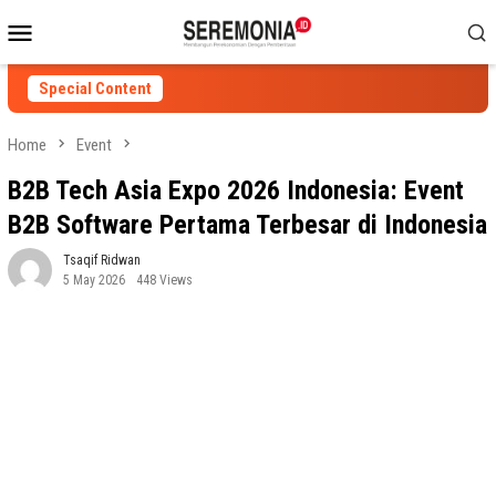
Skip
Mobile
to
Menu
content
Special Content
Home
Event
B2B Tech Asia Expo 2026 Indonesia: Event
B2B Software Pertama Terbesar di Indonesia
Tsaqif Ridwan
5 May 2026
448 Views