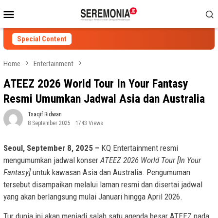
Skip
Mobile
to
Menu
content
Special Content
Home
Entertainment
ATEEZ 2026 World Tour In Your Fantasy
Resmi Umumkan Jadwal Asia dan Australia
Tsaqif Ridwan
8 September 2025
1743 Views
Seoul, September 8, 2025 –
KQ Entertainment resmi
mengumumkan jadwal konser
ATEEZ 2026 World Tour [In Your
Fantasy]
untuk kawasan Asia dan Australia. Pengumuman
tersebut disampaikan melalui laman resmi dan disertai jadwal
yang akan berlangsung mulai Januari hingga April 2026.
Tur dunia ini akan menjadi salah satu agenda besar ATEEZ pada