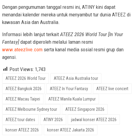
Dengan pengumuman tanggal resmi ini, ATINY kini dapat
menandai kalender mereka untuk menyambut tur dunia ATEEZ di
kawasan Asia dan Australia.
Informasi lebih lanjut terkait
ATEEZ 2026 World Tour [In Your
Fantasy]
dapat diperoleh melalui laman resmi
www.ateezlive.com
serta kanal media sosial resmi grup dan
agensi.
Post Views:
1,743
ATEEZ 2026 World Tour
ATEEZ Asia Australia tour
ATEEZ Bangkok 2026
ATEEZ In Your Fantasy
ATEEZ live concert
ATEEZ Macau Taipei
ATEEZ Manila Kuala Lumpur
ATEEZ Melbourne Sydney tour
ATEEZ Singapore 2026
ATEEZ tour dates
ATINY 2026
jadwal konser ATEEZ 2026
konser ATEEZ 2026
konser ATEEZ Jakarta 2026