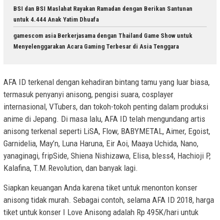
BSI dan BSI Maslahat Rayakan Ramadan dengan Berikan Santunan
untuk 4.444 Anak Yatim Dhuafa
gamescom asia Berkerjasama dengan Thailand Game Show untuk
Menyelenggarakan Acara Gaming Terbesar di Asia Tenggara
AFA ID terkenal dengan kehadiran bintang tamu yang luar biasa,
termasuk penyanyi anisong, pengisi suara, cosplayer
internasional, VTubers, dan tokoh-tokoh penting dalam produksi
anime di Jepang. Di masa lalu, AFA ID telah mengundang artis
anisong terkenal seperti LiSA, Flow, BABYMETAL, Aimer, Egoist,
Garnidelia, May’n, Luna Haruna, Eir Aoi, Maaya Uchida, Nano,
yanaginagi, fripSide, Shiena Nishizawa, Elisa, bless4, Hachioji P,
Kalafina, T.M.Revolution, dan banyak lagi​​.
Siapkan keuangan Anda karena tiket untuk menonton konser
anisong tidak murah. Sebagai contoh, selama AFA ID 2018, harga
tiket untuk konser I Love Anisong adalah Rp 495K/hari untuk