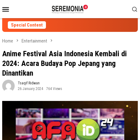
Skip
Mobile
to
Menu
content
Special Content
Home
Entertainment
Anime Festival Asia Indonesia Kembali di
2024: Acara Budaya Pop Jepang yang
Dinantikan
Tsaqif Ridwan
26 January 2024
764 Views