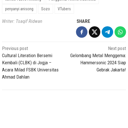
penyanyi anisong
Sozo
VTubers
Writer: Tsaqif Ridwan
SHARE
Post
Previous post
Next post
navigation
Cultural Literation Bersemi
Gelombang Metal Menggema:
Kembali (CLBK) di Jogja –
Hammersonic 2024 Siap
Acara Milad FSBK Universitas
Gebrak Jakarta!
Ahmad Dahlan