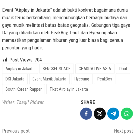
Event “Airplay in Jakarta” adalah bukti konkret bagaimana dunia
musik terus berkembang, menghubungkan berbagai budaya dan
gaya musik melintasi batas-batas geografis. Gabungan tiga gaya
DJ yang dihadirkan oleh PeakBoy, Daul, dan Hyesung akan
memastikan pengalaman hiburan yang luar biasa bagi semua
penonton yang hadir.
Post Views:
704
Airplay in Jakarta
BENGKEL SPACE
CHAKRA LIVE ASIA
Daul
DKI Jakarta
Event Musik Jakarta
Hyesung
PeakBoy
South Korean Rapper
Tiket Airplay in Jakarta
Writer: Tsaqif Ridwan
SHARE
Post
Previous post
Next post