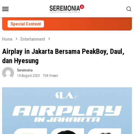
Skip
Mobile
to
Menu
content
Special Content
Home
Entertainment
Airplay in Jakarta Bersama PeakBoy, Daul,
dan Hyesung
Seremonia
14 August 2023
704 Views